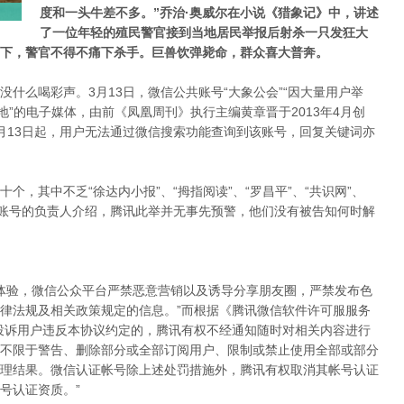
度和一头牛差不多。”乔治·奥威尔在小说《猎象记》中，讲述
了一位年轻的殖民警官接到当地居民举报后射杀一只发狂大
下，警官不得不痛下杀手。巨兽饮弹毙命，群众喜大普奔。
什么喝彩声。3月13日，微信公共账号“大象公会”“因大量用户举
地”的电子媒体，由前《凤凰周刊》执行主编黄章晋于2013年4月创
月13日起，用户无法通过微信搜索功能查询到该账号，回复关键词亦
，其中不乏“徐达内小报”、“拇指阅读”、“罗昌平”、“共识网”、
禁账号的负责人介绍，腾讯此举并无事先预警，他们没有被告知何时解
户体验，微信公众平台严禁恶意营销以及诱导分享朋友圈，严禁发布色
律法规及相关政策规定的信息。”而根据《腾讯微信软件许可服服务
投诉用户违反本协议约定的，腾讯有权不经通知随时对相关内容进行
不限于警告、删除部分或全部订阅用户、限制或禁止使用全部或部分
理结果。微信认证帐号除上述处罚措施外，腾讯有权取消其帐号认证
号认证资质。”