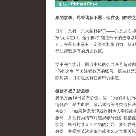
图片：Richard Rhee
象的故事。尽管诸多不愿，但在众目睽睽之
日前，又有一只大象扑街了——只是这次却没
报”无法使用。这个自称“知道分子的进修基
立，在受众中享有一定美誉和影响力。从3
无法读取原有的历史数据。
据不完全统计，同日中枪的公共账号超过四十个
“乌有之乡”等关注者数万的账号。据被封
除封禁，目前也没有任何申诉渠道。
微信有权先斩后奏
腾讯方面14日发布公告回应，“为保障用
情低俗、暴力血腥、政治谣言等各类违反法
协议》，“如果腾讯发现或收到他人举报或
删除，并视行为情节对违规帐号处以包括但
功能、帐号封禁直至注销的处罚，并公告处
身份，并视情节决定临时或永久封禁相关帐