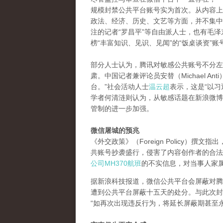
规模封禁公共平台账号实为首次。从内容上
政法、经济、历史、文艺等方面，并不集中
注的记者“罗昌平”等自由派人士，也有毛泽
榜“丰富知识、见识、见闻”的“饭桌谈资”账
部分人士认为，腾讯对敏感公共账号不分左
肃。中国记者兼评论员安替（Michael 
台。”社会活动人士
温云超
表示，这是“以
学者何清涟则认为，从敏感话题在新浪微博的
管制的进一步加强。
微信屠城的预兆
《外交政策》（Foreign Policy）
共账号抄袭盛行，侵害了内容创作者的合法
公司MH370航班
的不实信息，对当事人家
据新浪科技报道，微信公共平台会屏蔽对腾
遭到公共平台屏蔽十五天的处分。与此次封
“如再次出现违反行为，将延长屏蔽期甚至永