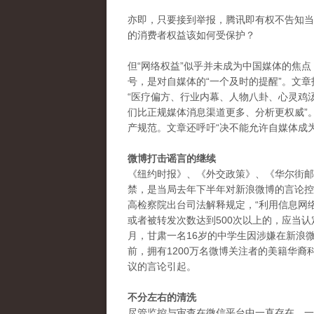
亦即，只要接到举报，腾讯即有权不告知当
的消费者权益该如何受保护？
但“网络权益”似乎并未成为中国媒体的焦点
号，是对自媒体的“一个及时的提醒”。文
“医疗偏方、行业内幕、人物八卦、心灵鸡
们比正规媒体消息渠道更多、分析更权威”
产规范。文章还呼吁“决不能允许自媒体成为
微博打击谣言的继续
《纽约时报》、《外交政策》、《华尔街邮
禁，是当局去年下半年对新浪微博的言论控
高检察院出台司法解释规定，“利用信息网
或者被转发次数达到500次以上的，应当认定
月，甘肃一名16岁的中学生因涉嫌在新浪
前，拥有1200万名微博关注者的美籍华裔
议的言论引起。
不分左右的清洗
尽管监控与审查在微信平台中一直存在，一