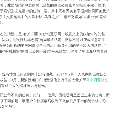
看，此次“屠城”中遭到腾讯封禁的微信公共账号包括但不限于媒体、
于意识形态光谱中的任何一端。其中既有因实名举报刘铁男而备受关
东主义拥趸集中的左派社区“乌有之乡”，也不乏诸如“大象公会”等标
号。
右的清洗，是“有关方面”对移动互联网一般意义上的政治讨论的整
Anti）认为，此次行动标志着“当局最终认定，微信不可以变成民意新平
习近平为组长的中央网络安全和信息化领导小组的第一次大的动作。”
“事后删除”到微信公共平台的“事先封禁”，体现了中国互联网言论
撰文指出，当局对微信的管制并非没有预兆。2014年2月，人民网抨击微信公
权益；3月，新浪新闻门户指责微信上流传的大量关于
马来西亚航空
属造成巨大的精神压力与创伤。
讯公司不利的信息。此前，一位用户因推送阿里巴巴上市的信息，而
杀不同的是，该用户在被屏蔽后收到了微信公共平台的警告信，称
久封号”。