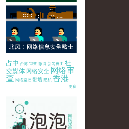
占中
社
台湾
审查
微博
新闻自由
网络审
交媒体
网络安全
查
香港
翻墙
网络监控
隐私
更多
pao-pao-banner-mirror-site-120814.jpg