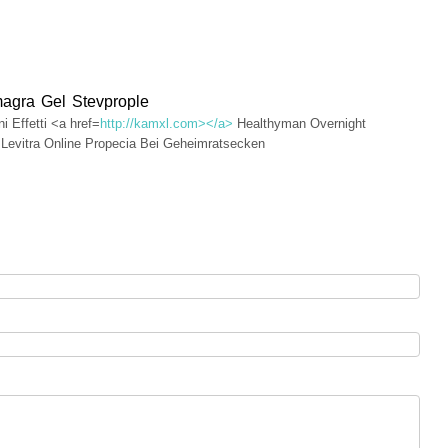
agra Gel Stevprople
i Effetti <a href=
http://kamxl.com></a>
Healthyman Overnight
 Levitra Online Propecia Bei Geheimratsecken