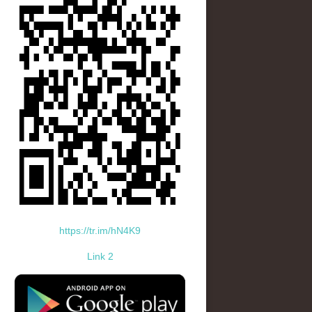
https://tr.im/hN4K9
Link 2
standard-icon-googleplay-app-store.png