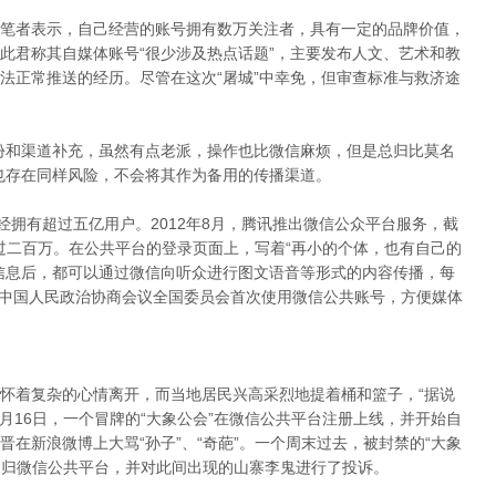
笔者表示，自己经营的账号拥有数万关注者，具有一定的品牌价值，
此君称其自媒体账号“很少涉及热点话题”，主要发布人文、艺术和教
法正常推送的经历。尽管在这次“屠城”中幸免，但审查标准与救济途
份和渠道补充，虽然有点老派，操作也比微信麻烦，但是总归比莫名
也存在同样风险，不会将其作为备用的传播渠道。
经拥有超过五亿用户。2012年8月，腾讯推出微信公众平台服务，截
超过二百万。在公共平台的登录页面上，写着“再小的个体，也有自己的
信息后，都可以通过微信向听众进行图文语音等形式的内容传播，每
开的中国人民政治协商会议全国委员会首次使用微信公共账号，方便媒体
怀着复杂的心情离开，而当地居民兴高采烈地提着桶和篮子，“据说
月16日，一个冒牌的“大象公会”在微信公共平台注册上线，并开始自
在新浪微博上大骂“孙子”、“奇葩”。一个周末过去，被封禁的“大象
日回归微信公共平台，并对此间出现的山寨李鬼进行了投诉。