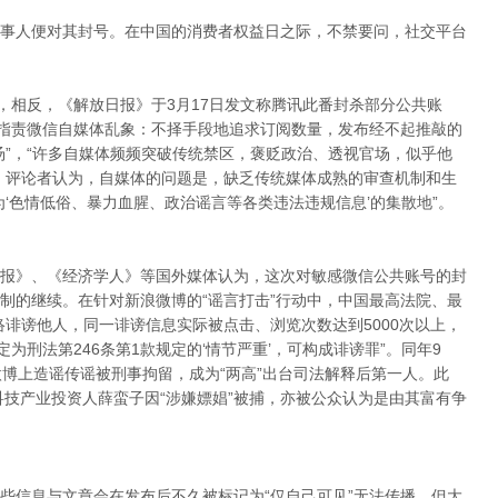
事人便对其封号。在中国的消费者权益日之际，不禁要问，社交平台
，相反，《解放日报》于3月17日发文称腾讯此番封杀部分公共账
章指责微信自媒体乱象：不择手段地追求订阅数量，发布经不起推敲的
汤”，“许多自媒体频频突破传统禁区，褒贬政治、透视官场，似乎他
。评论者认为，自媒体的问题是，缺乏传统媒体成熟的审查机制和生
‘色情低俗、暴力血腥、政治谣言等各类违法违规信息’的集散地”。
报》、《经济学人》等国外媒体认为，这次对敏感微信公共账号的封
制的继续。在针对新浪微博的“谣言打击”行动中，中国最高法院、最
络诽谤他人，同一诽谤信息实际被点击、浏览次数达到5000次以上，
为刑法第246条第1款规定的‘情节严重’，可构成诽谤罪”。同年9
微博上造谣传谣被刑事拘留，成为“两高”出台司法解释后第一人。此
科技产业投资人薛蛮子因“涉嫌嫖娼”被捕，亦被公众认为是由其富有争
些信息与文章会在发布后不久被标记为“仅自己可见”无法传播，但大