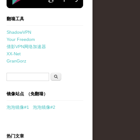
翻墙工具
ShadowVPN
Your Freedom
倩影VPN网络加速器
XX-Net
GranGorz
搜索表单
搜索
镜像站点 （免翻墙）
泡泡
镜像
#1
泡泡
镜像#2
热门文章