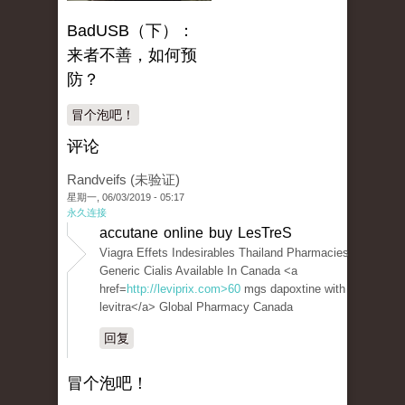
BadUSB（下）：
来者不善，如何预
防？
冒个泡吧！
评论
Randveifs (未验证)
星期一, 06/03/2019 - 05:17
永久连接
accutane online buy LesTreS
Viagra Effets Indesirables Thailand Pharmacies
Generic Cialis Available In Canada <a
href=
http://leviprix.com>60
mgs dapoxtine with
levitra</a> Global Pharmacy Canada
回复
冒个泡吧！