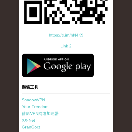
https://tr.im/hN4K9
Link 2
standard-icon-googleplay-app-store.png
翻墙工具
ShadowVPN
Your Freedom
倩影VPN网络加速器
XX-Net
GranGorz