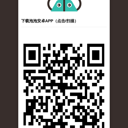
下载泡泡安卓APP（点击/扫描）