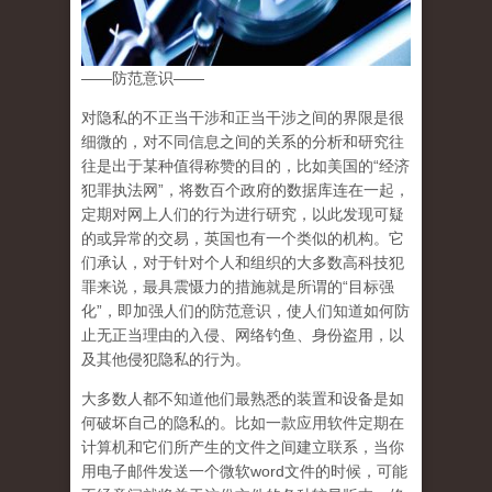
——防范意识——
对隐私的不正当干涉和正当干涉之间的界限是很
细微的，对不同信息之间的关系的分析和研究往
往是出于某种值得称赞的目的，比如美国的“经济
犯罪执法网”，将数百个政府的数据库连在一起，
定期对网上人们的行为进行研究，以此发现可疑
的或异常的交易，英国也有一个类似的机构。它
们承认，对于针对个人和组织的大多数高科技犯
罪来说，最具震慑力的措施就是所谓的“目标强
化”，即
加强人们的防范意识，使人们知道如何防
止无正当理由的入侵、网络钓鱼、身份盗用，以
及其他侵犯隐私的行为。
大多数人都不知道他们最熟悉的装置和设备是如
何破坏自己的隐私的。比如一款应用软件定期在
计算机和它们所产生的文件之间建立联系，当你
用电子邮件发送一个微软word文件的时候，可能