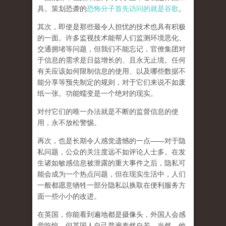
具。策划恐袭的
恐怖分子首先访问的就是谷歌
。
其次，即使是那些最令人担忧的技术也具有积极
的一面。许多监视技术能帮人们监测环境恶化、
交通拥堵等问题，但我们不能忘记，
官僚集团对
于信息的需求是日益增长的、且永无止境
。任何
有关应该如何限制信息的使用、以及哪些数据不
能分享等预先制定的规则，对于它们来说不如废
纸一张。
功能蠕变是一个绝对的现实。
对付它们的唯一办法就是不断的监督信息的使
用，永不放松警惕。
再次，也是长期令人感觉遗憾的一点——对于隐
私问题，
公众的关注度远不如评论人士多
。在发
生诸如敏感信息被泄露的重大事件之后，隐私可
能会成为一个热点问题，但在现实生活中，人们
一般都愿意牺牲一部分隐私以换取在便利服务方
面一些小小的改进。
在英国，你能看到遍地都是摄像头，外国人会感
觉吃惊，但英国人自己普遍泰然自若。当然，他