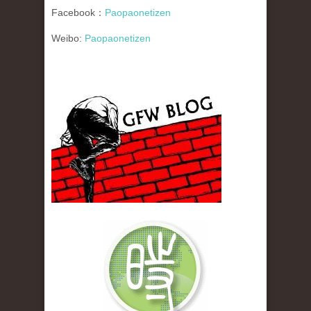
Facebook：
Paopaonetizen
Weibo:
Paopaonetizen
gfw_blog_small.jpg