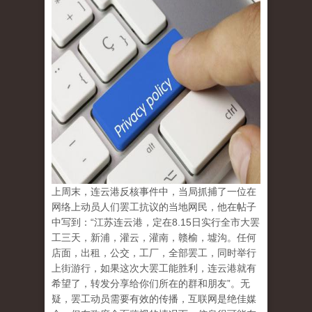
上周末，连云港反核事件中，当局抓捕了一位在
网络上动员人们罢工抗议的当地网民，他在帖子
中写到：“江苏连云港，定在8.15日实行全市大罢
工三天，新浦，灌云，灌南，赣榆，墟沟。任何
店面，出租，公交，工厂，全部罢工，同时举行
上街游行，如果这次大罢工能胜利，连云港就有
希望了，转发分享给你们所在的群和朋友”。无
疑，
罢工动员需要有效的传播，互联网是绝佳媒