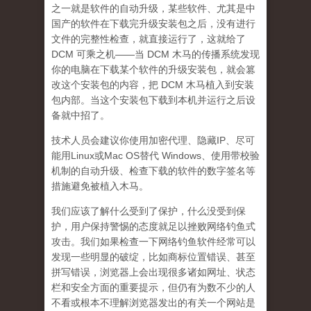
之一就是软件的自动升级，某些软件、尤其是中
国产的软件在下载完升级安装包之后，没有进行
文件的完整性检查，就直接运行了，这就给了
DCM 可乘之机——当 DCM 木马的传播系统发现
你的电脑在下载某个软件的升级安装包，就会篡
改这个安装包的内容，把 DCM 木马植入到安装
包内部。当这个安装包下载到本机并运行之后设
备就中招了。
技术人员会建议你使用加密代理、隐藏IP、尽可
能用Linux或Mac OS替代 Windows、使用带校验
机制的自动升级、检查下载的软件的数字签名等
措施避免被植入木马
。
我们应该了解什么受到了保护，什么没受到保
护，用户保持警惕的态度就足以挫败网络钓鱼式
攻击。我们如果检查一下网络钓鱼软件经常可以
发现一些明显的破绽，比如商标位置错误、甚至
拼写错误，浏览器上会出现很多诸如网址、状态
栏和安全方面的重要提示，但仍有为数不少的人
不看或根本不理解浏览器发出的有关一个网站是