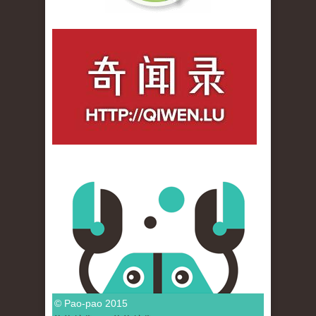
qiwenlu_logo.jpg
© Pao-pao 2015