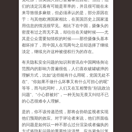
们的淡定沉着有可能是草率的，并且很可能在未
来导致很多麻烦，但必须承认的是，部分原因在
于：与其他欧洲国家相比，在英国历史上国家滥
用信息的情况很罕见。相比下在中国，摄像头的
密度有过之而无不及，却往往在关键时候——尤
其是公众需要知情权的时候——那些摄像头基本
都坏掉了，而中国人在骂两句之后却选择了继续
淡定，继续允许这种被侵权行为的存在。
有关隐私安全问题的知识和资讯在中国网络舆论
范围内的影响力普遍很低，人们喜欢破罐破摔的
理解方式，比如“这些能有什么用呢，党国无处不
在”、“你如果不做什么坏事又有什么可担心的呢”
等等，而与此同时，人们又在互相警告“别说政治
问题”、“小心群被封”，一种无知无畏又纠结不已
的心态很难令人理解。
是的，你不该传递恐慌，那将会协助监视者实现
他们预期的效应。
对于评论者来说，他们所面临
的问题是如何以一种不那么过分渲染或者偏执的
方式将隐私问题的重要性说清楚。应当避免以笼