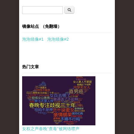
搜索表单
搜索
镜像站点 （免翻墙）
泡泡
镜像
#1
泡泡
镜像#2
热门文章
女权之声春晚“查毒”被网络噤声