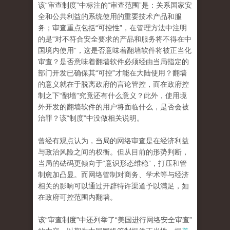
该“审查制度”中标注的“审查范围”是：关系国家安
全和公共利益的系统使用的重要技术产品和服
务；审查重点包括“可控性”，在管理方法中注明
的是“对不符合安全要求的产品和服务将不得在中
国境内使用”，这是否意味着翻墙软件将被正当化
审查？是否意味着翻墙软件必须经由当局指定的
部门开发已确保其“可控”才能在大陆使用？翻墙
的意义就在于脱离政府的言论管控，而在政府控
制之下“翻墙”究竟还有什么意义？此外，使用境
外开发的翻墙软件的用户将面临什么，是否会被
治罪？该“制度”中没做相关说明。
曾经有观点认为，当局的网络审查是在经济利益
与政治风险之间的权衡。但从目前的形势判断，
当局的砝码更倾向于“意识形态维稳”，打压和管
制愈加凸显。而网络管制对商务、学术等与经济
相关的影响可以通过开辟特许渠道予以满足，如
在政府可控范围内翻墙。
该“审查制度”中还列举了“美国进行网络安全审查”