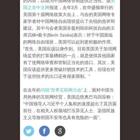
的内容，以期为中国网络管制提供正当性。据
美
国之音中文网
报道，去年3月，在华盛顿举行的
美国第十届网络政策大会上，与会的美国网络专
家学者对中国网络自由现状提出了尖锐的批评和
建议。其中与会者美国非盈利组织科技自由的主
席贝林•索卡(Berin Szoka)表示：对于中国面临
的网络自由现状，美国可以起到更积极的作用。
“首先，美国应该以身作则。目前美国关于加强网
络监管的打算最糟糕的一点，就是使得其他国家
有了使网络审查和管制正当化的借口。其次，美
国应该提供更多突破封锁技术的工具，但现在对
于这些技术的出口还有很多限制。”
在去年的
乌镇“世界互联网大会”
上，面对中国当
局热捧的互联网经贸，美国总统奥巴马回应称：
“中国领导人习近平个人集权的速度超出了其历届
前任，在相关人权领域打压异见人士、染指民族
主义导致邻国不安等也具有危险的一面”。