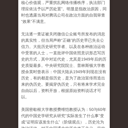
核心价值观，严重扰乱网络传播秩序，执法部门
理应依法予以严厉处置”。明显是指政治原因，同
时也透露当局对腾讯公司在政治方面的自我审查
“效果”不满意。
无法逐一查证被关闭微信公众账号所发布的消息
的真实性，但当局声称“正确”的历史早已失去公
信力。大批历史研究学者、以及在各种政治运动
中受害的人士，一直批评中国依照意识形态写历
史的方式，其中对近代史，尤其是1949年后的历
史质疑最多。中央研究院院士、普林斯顿大学教
授余英时曾表示：中国大陆从1949年到现在没有
历史，有的都是假历史，是为了政治宣传而造出
来的伪历史。要揭穿伪历史，只有将来学术完全
自由以后，资料开放，根据原始资料说话才可
以。
美国密歇根大学教授费维恺教授认为：50与60年
代的中国史学研究从研究“实际发生了什么事”变
成“证明应该发生什么”（阶级观点），历史沦为