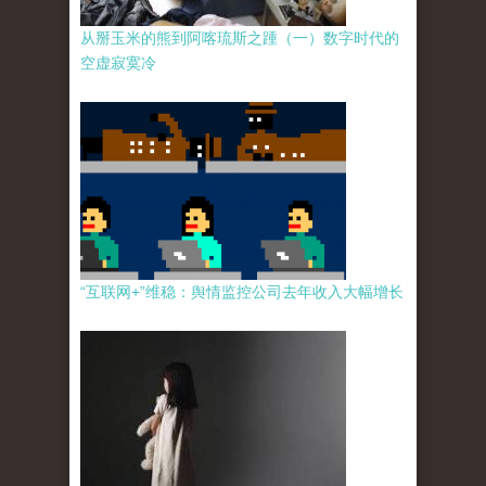
从掰玉米的熊到阿喀琉斯之踵（一）数字时代的
空虚寂寞冷
“互联网+”维稳：舆情监控公司去年收入大幅增长