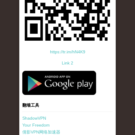
https://tr.im/hN4K9
Link 2
standard-icon-googleplay-app-store.png
翻墙工具
ShadowVPN
Your Freedom
倩影VPN网络加速器