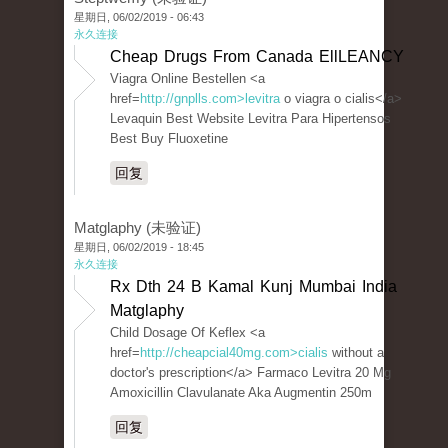
星期日, 06/02/2019 - 06:43
永久连接
Cheap Drugs From Canada EllLEANCY
Viagra Online Bestellen <a
href=
http://gnplls.com>levitra
o viagra o cialis</a>
Levaquin Best Website Levitra Para Hipertensos
Best Buy Fluoxetine
回复
Matglaphy (未验证)
星期日, 06/02/2019 - 18:45
永久连接
Rx Dth 24 B Kamal Kunj Mumbai India
Matglaphy
Child Dosage Of Keflex <a
href=
http://cheapcial40mg.com>cialis
without a
doctor's prescription</a> Farmaco Levitra 20 Mg
Amoxicillin Clavulanate Aka Augmentin 250m
回复