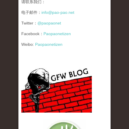
请联系我们：
电子邮件：
info@pao-pao.net
Twitter：
@paopaonet
Facebook：
Paopaonetizen
Weibo:
Paopaonetizen
gfw_blog_small.jpg