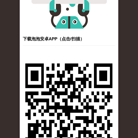
下载泡泡安卓APP（点击/扫描）