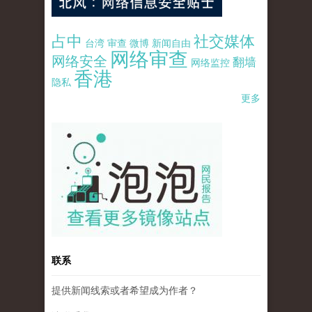
占中
社交媒体
台湾
审查
微博
新闻自由
网络审查
网络安全
翻墙
网络监控
香港
隐私
更多
pao-pao-banner-mirror-site-120814.jpg
联系
提供新闻线索或者希望成为作者？