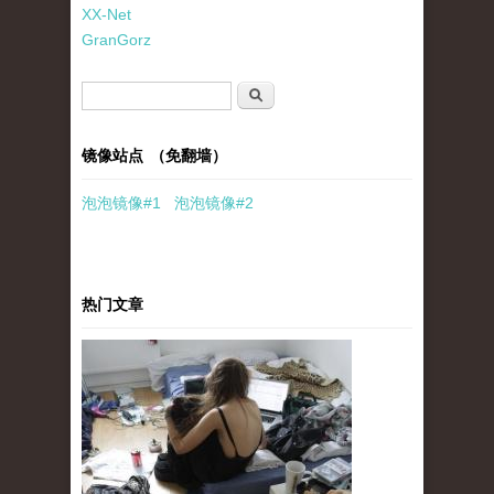
XX-Net
GranGorz
搜索表单
搜索
镜像站点 （免翻墙）
泡泡
镜像
#1
泡泡
镜像#2
热门文章