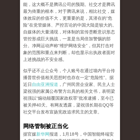
能，这大概不是腾讯公司的预期。社交才是腾讯
最为倚重的根本，对于腾讯来说，相比社交，媒
体效应的价值不大，更重要的是，其潜在的“危
险”在党管媒体、严控言论的中国大陆是较大的。
自媒体的大量涌现，对体制的宣传垄断意识形态
管控形成巨大挑战，一直是当局倍加警惕的部
分。净网运动声称“维护网络安全”，但其打击对
象的范围和重点来判断，却也显示出执政者面对
上述挑战的不安全感。
似乎还不止公众号，个人账号在通过墙内平台传
播普世价值相关思想时也存在一定“危险性”。据
近日
自由亚洲报道
，广州民营企业家、民主人士
梁祝强的家属公布警方出具的相关文书，表明梁
祝强以“煽动颠覆国家政权罪”批准逮捕，至今已
被关押40天。有网友透露，梁祝强长期在QQ等
社交平台发布宣扬宪政追求民主的文章。
网络管制被正当化
据官媒
新华网
报道，1月18号，中国智能终端安