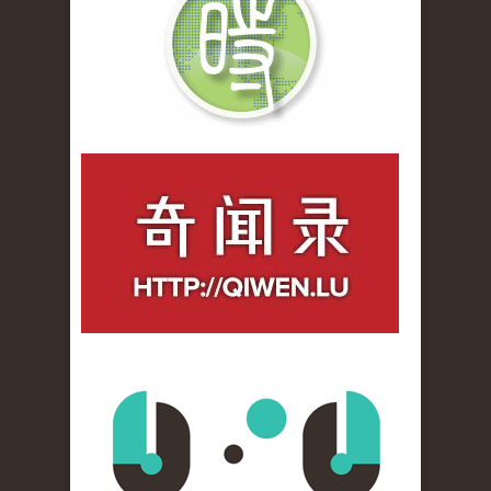
qiwenlu_logo.jpg