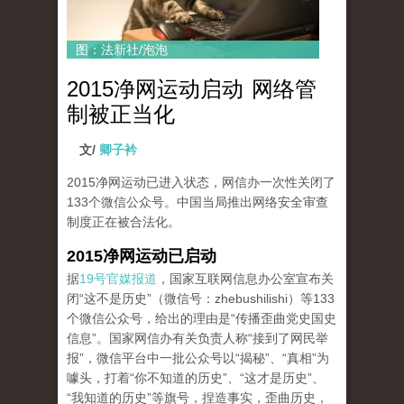
图：法新社/泡泡
2015净网运动启动 网络管
制被正当化
文/
卿子衿
2015净网运动已进入状态，网信办一次性关闭了
133个微信公众号。中国当局推出网络安全审查
制度正在被合法化。
2015
净网运动已启动
据
19号官媒报道
，国家互联网信息办公室宣布关
闭“这不是历史”（微信号：zhebushilishi）等133
个微信公众号，给出的理由是“传播歪曲党史国史
信息”。国家网信办有关负责人称“接到了网民举
报”，微信平台中一批公众号以“揭秘”、“真相”为
噱头，打着“你不知道的历史”、“这才是历史”、
“我知道的历史”等旗号，捏造事实，歪曲历史，