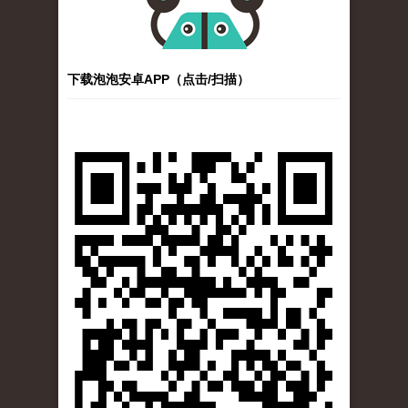
下载泡泡安卓APP（点击/扫描）