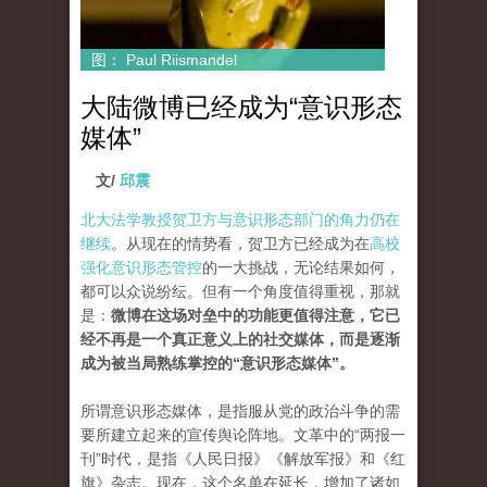
图： Paul Riismandel
大陆微博已经成为“意识形态
媒体”
文/
邱震
北大法学教授贺卫方与意识形态部门的角力仍在
继续
。从现在的情势看，贺卫方已经成为在
高校
强化意识形态管控
的一大挑战，无论结果如何，
都可以众说纷纭。但有一个角度值得重视，那就
是：
微博在这场对垒中的功能更值得注意，它已
经不再是一个真正意义上的社交媒体，而是逐渐
成为被当局熟练掌控的“意识形态媒体”。
所谓意识形态媒体，是指服从党的政治斗争的需
要所建立起来的宣传舆论阵地。文革中的“两报一
刊”时代，是指《人民日报》《解放军报》和《红
旗》杂志。现在，这个名单在延长，增加了诸如