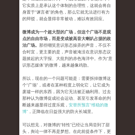
它实质上是承认这个体制的合理性，这就会将自
身置于“谏言者”的角色，那么它就无法进行有力
的辩驳，就会显得非常被动，难以有效回应。
微博成为一个超大型的广场，但这个广场不是观
点的自由市场，而是变成被高音大喇叭占据的政
治广场。
那些嘲笑意识形态操弄的声音，不仅不
合时宜，更主要的是，声音被淹没在意识形态议
题掀起的大字报、大批判的赤色海洋中。作为“意
识形态媒体”的微博，越来越像鸡肋。
所以，现在的一个问题可能是：需要拆掉微博这
个“广场”，或者在某种程度上弱化它，让它成为
废墟一样的东西，因为它无法被正确利用。过去
那种认为微博促成社会运动、甚至引发革命的判
断越来越显得过度乐观，
安替所预言“维稳的微
博”
，正降临在日益强大的防火长城里。
可以想见，对微博的“转性”已经让当局尝到了甜
头，舆论一律不再是梦想。在此前提条件下，更