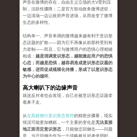
声音在微博的存在，自由主义立场的大V受到压
制，活跃性骤降；二是官方鼓动政务微博进驻，
一边清场一边让政府声音进场，从而改变了微博
生态的多样性。
结构单一、声音单调的微博越来越有利于意识形
态议题的扩散——因为它不再像从前那样受到有
力牵制——而且，它与微博用户的恐惧心理相辅
相成：
越是强调意识形态，越能激起用户的恐惧
心态；而越是恐惧，越容易造成意识形态议题的
敏感，进而促成规模化传播，形成了以意识形态
为中心的循环
。
高大喇叭下的边缘声音
就连反对者也会发现，自己在被意识形态议题牵
着鼻子走。
从
在高校推行意识形态管控
的精密步骤看，现实
情况可能更加糟糕，一个主要的变化是
无法直接
地正面否定意识形态
，只能做迂回侧击——问题
是，当迂回侧击作为一个战略被反对者使用时，