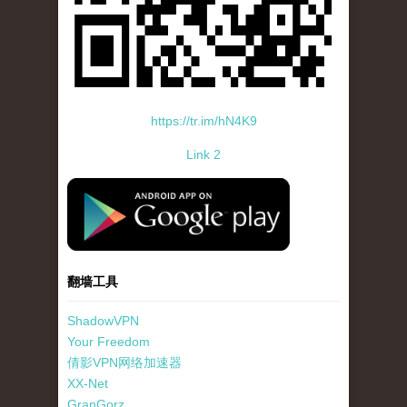
https://tr.im/hN4K9
Link 2
standard-icon-googleplay-app-store.png
翻墙工具
ShadowVPN
Your Freedom
倩影VPN网络加速器
XX-Net
GranGorz