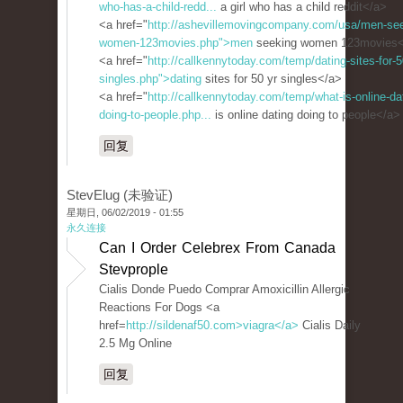
who-has-a-child-redd...
a girl who has a child reddit</a>
<a href="
http://ashevillemovingcompany.com/usa/men-see
women-123movies.php">men
seeking women 123movies
<a href="
http://callkennytoday.com/temp/dating-sites-for-5
singles.php">dating
sites for 50 yr singles</a>
<a href="
http://callkennytoday.com/temp/what-is-online-da
doing-to-people.php...
is online dating doing to people</a>
回复
StevElug (未验证)
星期日, 06/02/2019 - 01:55
永久连接
Can I Order Celebrex From Canada
Stevprople
Cialis Donde Puedo Comprar Amoxicillin Allergic
Reactions For Dogs <a
href=
http://sildenaf50.com>viagra</a>
Cialis Daily
2.5 Mg Online
回复