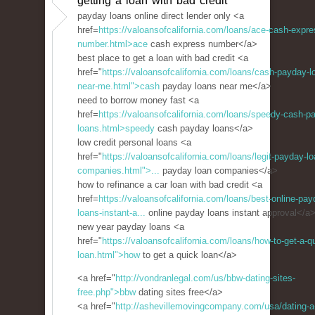
getting a loan with bad credit
payday loans online direct lender only <a
href=
https://valoansofcalifornia.com/loans/ace-cash-expre
number.html>ace
cash express number</a>
best place to get a loan with bad credit <a
href="
https://valoansofcalifornia.com/loans/cash-payday-l
near-me.html">cash
payday loans near me</a>
need to borrow money fast <a
href=
https://valoansofcalifornia.com/loans/speedy-cash-p
loans.html>speedy
cash payday loans</a>
low credit personal loans <a
href="
https://valoansofcalifornia.com/loans/legit-payday-lo
companies.html">...
payday loan companies</a>
how to refinance a car loan with bad credit <a
href=
https://valoansofcalifornia.com/loans/best-online-pay
loans-instant-a...
online payday loans instant approval</a
new year payday loans <a
href="
https://valoansofcalifornia.com/loans/how-to-get-a-q
loan.html">how
to get a quick loan</a>
<a href="
http://vondranlegal.com/us/bbw-dating-sites-
free.php">bbw
dating sites free</a>
<a href="
http://ashevillemovingcompany.com/usa/dating-a-