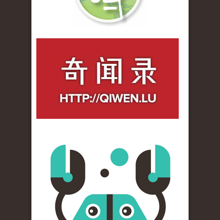
qiwenlu_logo.jpg