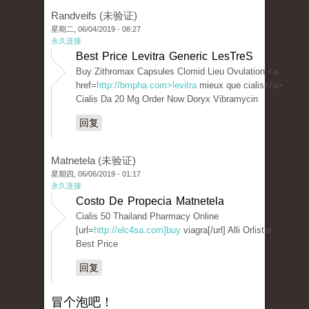
Randveifs (未验证)
星期二, 06/04/2019 - 08:27
永久连接
Best Price Levitra Generic LesTreS
Buy Zithromax Capsules Clomid Lieu Ovulation <a
href=
http://bmpha.com>levitra
mieux que cialis</a>
Cialis Da 20 Mg Order Now Doryx Vibramycin
回复
Matnetela (未验证)
星期四, 06/06/2019 - 01:17
永久连接
Costo De Propecia Matnetela
Cialis 50 Thailand Pharmacy Online
[url=
http://elc4sa.com]buy
viagra[/url] Alli Orlistat
Best Price
回复
冒个泡吧！