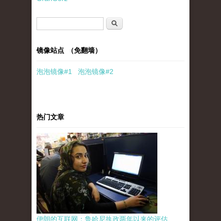
搜索表单
搜索
镜像站点 （免翻墙）
泡泡
镜像
#1
泡泡
镜像#2
热门文章
伊朗的互联网：鲁哈尼执政两年以来的评估