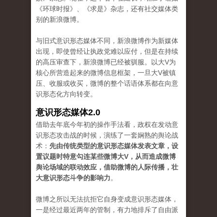
《环球时报》、《求是》杂志，还有社交媒体类
别的新浪微博。
与旧式意识形态媒体不同，新浪微博作为新媒体
出现，即使曾经让执政党难以应付，但是在持续
的高压审查下，新浪微博已经被驯服。以大V为
核心所营造起来的微博信息框架，一旦大V被镇
压、收服或收买，微博的整个话语体系都在向意
识形态化方向转变。
意识形态媒体2.0
借助去年底今年初的操作手法看，政权在发动意
识形态攻击战的时候，演练了一套娴熟的舆论战
术：
先由传统类型的意识形态媒体发表文章，设
置议题时特意勾连某些微博大V，从而造成微博
舆论场域的联动效应，借助微博的人际传播，壮
大意识形态斗争的影响力
。
微博之所以无法抗拒它自身变成意识形态媒体，
一是经过最近两年的管制，有力地排斥了自由派