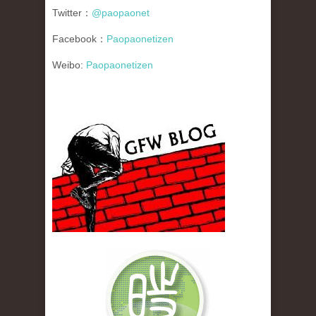
Twitter：
@paopaonet
Facebook：
Paopaonetizen
Weibo:
Paopaonetizen
gfw_blog_small.jpg