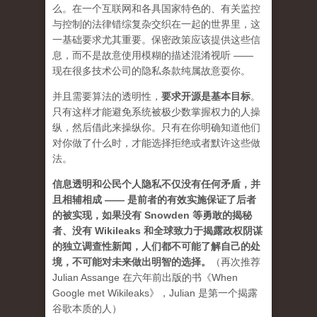
么。在一个互联网和各具国家特色的、有关监控
与控制的法律错综复杂交织在一起的世界里，这
一基础要求尤其重要。保密政策应该提供这些信
息，而不是故意使用模糊的描述混淆视听 ——
现在很多技术公司的隐私条款纯属故意耍你。
并且需要算法的透明性，
要求开源是基本目标
。
只有这样才能避免系统被极少数掌握权力的人操
纵，然后借此来操纵你。只有在你明确知道他们
对你做了什么时，才能选择拒绝或者默许这些做
法。
信息透明和公民个人隐私不仅没有任何矛盾，并
且相辅相成 —— 是前者的有效实施保证了后者
的被实现，如果没有 Snowden 等勇敢的揭秘
者、没有 Wikileaks 和全球致力于揭露政权阴谋
的独立调查性新闻，人们都不可能了解自己的处
境，不可能对未来做出明智的选择。
（再次推荐
Julian Assange 在六年前出版的书《When
Google met Wikileaks》，Julian 是第一个揭露
谷歌本质的人）