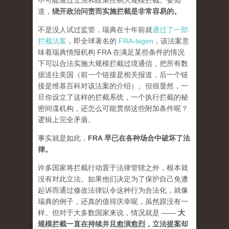
不可能通过立法和政策控制大规模拦截。要知
道，
绕开政治问责而实施拦截是非常容易的。
不是没人试过监管，瑞典在十年前就
通过了一部
拦截法案
，即全球著名的
FRA-lagen
，该法案意
味着瑞典情报机构 FRA 在满足某些条件的情况
下可以合法实施大规模拦截过境通信，把所有数
据送往美国（前一个链接是相关报道，后一个链
接是维基百科对该法案的介绍）。但很显然，一
旦你设立了这样的拦截系统，一个执行拦截的秘
密间谍机构，还怎么可能贯彻这些附加条件呢？
逻辑上完全矛盾。
事实就是如此，
FRA 早已在各种场合中破坏了法
律。
许多国家将拦截行动置于法律管辖之外，根本就
没有对此立法。如果他们决定为了保护自己免遭
起诉而通过修改法律以令这种行为合法化，就像
瑞典的例子，还真的值得庆幸呢，虽然跟没有一
样。但对于大多数国家来说，情况就是 ——
大
规模拦截一直在持续并且愈演愈烈，立法提案却