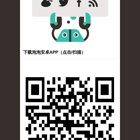
下载泡泡安卓APP（点击/扫描）