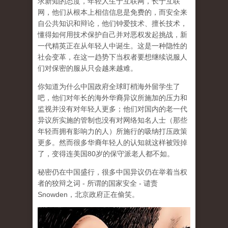
求新知的态度，年轻人生于互联网，长于互联
网，他们从根本上相信信息是免费的，而安全来
自公共知识和辩论，他们钟爱技术、擅长技术，
懂得如何用技术保护自己并对恶权发起挑战，新
一代精英正在从年轻人中诞生。这是一种隐性的
社会变革，在这一趋势下当权者要想继续说服人
们对保密的服从只会越来越难。
你知道为什么中国政府全球盯梢海外留学生了
吧，他们对年长的海外华裔异议所施加的压力和
监视并没有对年轻人更多；他们对国内的老一代
异议所实施的管制也没有对网络知名人士（那些
年轻而拥有影响力的人）所施行的吸纳打压政策
更多。然而很多华裔年轻人的认知就这样被毁掉
了，变得连美国80岁的保守派老人都不如。
秘密仍在中国盛行，很多中国异议仍在举着当权
者的狡辩之词 - 所谓的国家安全 - 谴责
Snowden，北京政府正在偷笑。