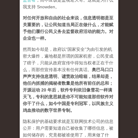
监督者
，而不应该是监视老大哥。这就是为什么
我支持 Snowden。
对任何开放和自由的社会来说，信息透明都是至
关重要的，让公民知道当局正在做什么，才能赋
予他们履行公民义务去监督政府活动的能力。对
企业也一样。
然而如今却是，政府以“国家安全”为由引发的机
密大爆炸，遍地都是所谓的国家机密，公民变成
了瞎子，只能从政府宣传中得知当权者正在干什
么，而那些宣传基本没有任何真话。
奥巴马口口
声声支持信息透明、谴责政治暗箱，结果却是，
他任内抓捕的揭秘者数量是他所有前任的总和；
开源运动 20 年后，软件专利依旧像雪花一样满
天飞，专利的意思就是你不可能知道那些软件对
你干了什么，如今中国是专利冠军，以民族主义
鸡血推动的数字世界专制。
隐私保护的基础要求就是互联网技术公司的信息
公开：用户需要知道自己被收集了哪些信息，被
如何储存的，究竟都被谁使用了，用来做了什