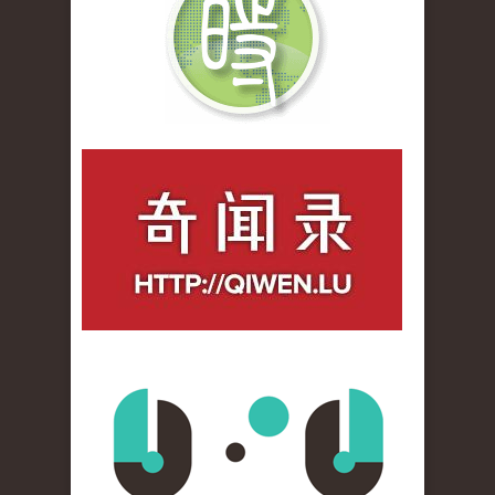
qiwenlu_logo.jpg