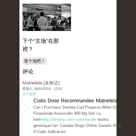
下个“主场”在那
裡？
冒个泡吧！
评论
Matnetela (未验证)
星期六, 06/01/2019 - 12:53
永久连接
Cialis Dose Recommandee Matnetela
Can I Purchase Stendra Cod Propecia While On
Finasteride Amoxicillin 400 Mg 5ml <a
href=
http://bmpha.com>commander
levitra
generique</a> Canada Drugs Online Generic Retin
A Cialis Indicacion