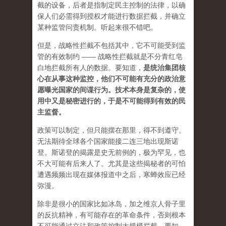
截的设备，后者是指制定民主控制的法律，以确
保人们必需得到授权才能进行数据拦截，并确立
某种监管问责机制。听起来很不错吧。
但是，战略性拦截不包括其中，它不可能受到监
管的有效制约 —— 战略性拦截就是不分青红皂
白地拦截所有人的数据。要知道，
是统治集团核
心在从事这种监控，他们不可能有充分的政治意
愿曝光国家的间谍行为。技术本身是复杂的，使
用中又是秘密进行的，于是不可能得到有效的民
主监督。
政策可以制定，但只能摆在那里，得不到遵守。
无法期待全球各个国家能接二连三地出现斯诺
登。斯诺登的揭露是史无前例的，极为罕见，也
不大可能有后来人了。尤其是这些揭秘者的可怕
遭遇频频出现在媒体报道中之后，寒蝉效应已经
弥漫。
除非是很小的国家比如冰岛，加之维京人骨子里
的反抗精神，有可能存在的革命条件，否则根本