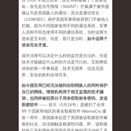
自 1952 年成立以来，国安局就被赋予了双重使
命：首先是信号情报（SIGINT）拦截属于被华盛
顿认为是美国敌人的通信；其次是通信安全
（COMSEC）保护美国军事和政府部门不被他人
拦截。因为不同国家使用不同的通信系统，军事
人员和平民也使用不同的通信系统，当时这两大
使命是互补的。但是，那只是当时，
如今这两个
使命完全矛盾。
或许法律可以决定什么样的监控是合法的，但是
技术才能确定什么样的方法是可行的。互联网告
诉你的第一件事就是，技术无国界，信息无国
界，安全的权利全球共享。
如今国安局已经无法做到在削弱敌人的同时保护
自己的网络。情报机构用于相互监视的技术漏
洞，也同样被犯罪分子用来窃取财务密码、发送
勒索软件
—— 前天（5月14号）是横扫了全球
99 个国家和地区的著名勒索软件 WannaCry 爆
发一周年，英国媒体反思了英国被该勒索软件瘫
痪的社会，但没能触及根源性问题，即，该勒索
软件正是利用的美国国安局实施间谍活动的工具