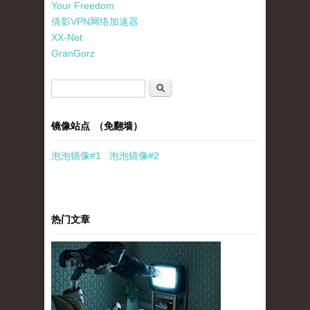
Your Freedom
倩影VPN网络加速器
XX-Net
GranGorz
搜索表单
搜索
镜像站点 （免翻墙）
泡泡
镜像
#1
泡泡
镜像#2
热门文章