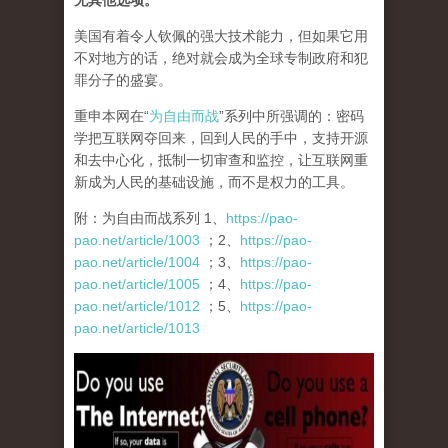
无其他选项。
美国有着令人钦佩的强大技术能力，但如果它用
不对地方的话，绝对就会成为全球专制政府和犯
罪分子的盛宴。
重申本网在“
为自由而战
”系列中所强调的：密码
学把互联网夺回来，回到人民的手中，支持开源
和去中心化，抵制一切审查和监控，让互联网重
新成为人民的基础设施，而不是权力的工具。
附：为自由而战系列 1、
https://pao-
pao.net/article/1003
；2、
https://pao-
pao.net/article/1004
；3、
https://pao-
pao.net/article/1005
；4、
https://pao-
pao.net/article/1012
；5、
https://pao-
pao.net/article/1013