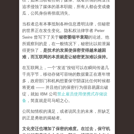
径，如果当权者控制了媒体、或者所谓的商业性
追求侵蚀了媒体的基本职能，所有人都会变成傻
瓜，公民身份将彻底消失。
当权者总有本事抵制各种信息透明法律，但秘密
的世界正在发生变化。隐私权法律学者 Peter
Swire 曾写下了关于
秘密萎缩半衰期
的论述。他
所观察到的是，在一般情况下，秘密比以前泄漏
得更快了，
是技术的发展使保密变得越来越困
难，而互联网的本质就是让秘密更加难以保持。
在互联网上，一个“发送”按钮可以在瞬间传递几
千兆字节，移动存储可容纳的数据量正在逐年增
多，政府部门和机构想要保守阴谋比任何时候都
将更难 —— 并且他们的保密行为很容易露出破
绽，就如 IBM 公司
禁止雇员使用便携式存储设
备
，简直就是司马昭之心。
公民知情权的满足，或者说民主的未来，所缺乏
的正是勇敢的揭秘者。
文化变迁也增加了保密的难度。
在过去，保守机