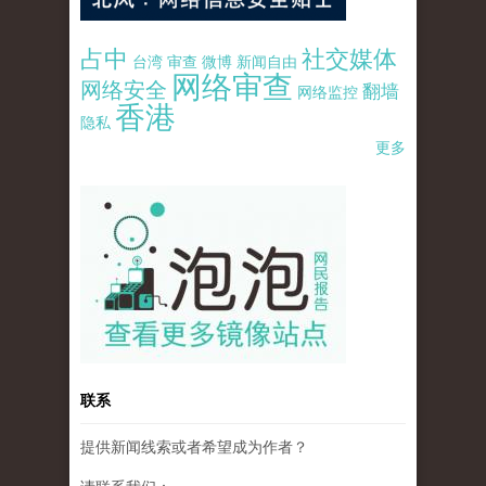
占中
社交媒体
台湾
审查
微博
新闻自由
网络审查
网络安全
翻墙
网络监控
香港
隐私
更多
pao-pao-banner-mirror-site-120814.jpg
联系
提供新闻线索或者希望成为作者？