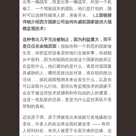
出售一辆战车，而是出售一辆战车、外加一个机
修工、一个驾驶战车的团队，他们是打包的，随
时可以选择性瞄准人群，准备开火。
（上面链接
详细介绍西方国家公司如何向威权国家提供大规
模监视技术）
这种售出几乎无法被制止，因为利益重大，而不
是仅仅在金钱层面：
假如你和一个邪恶的国家做
生意，你把监控设备卖给他们去做坏事，你就能
从中获利，因为你能因此知道这个国家的政府正
在监听什么，他们最怕的是什么，谁是对该国最
具威胁的人，哪些是政治反对派，谁在组织政治
活动……据此就能预测未来会发生什么，以及你
可以采取什么行动。那些出售监视技术的国家不
会在乎被这些技术抓捕和剥夺自由的人的遭遇，
这是一笔肮脏的交易，更是为什么监控系统不受
管制的真相。
还说原子弹。原子弹被造出来就能引发地缘政治
变化，许多人的命运将会因此被改变 —— 有些
人得到好处，有些人被置于全面灾难的边缘。这