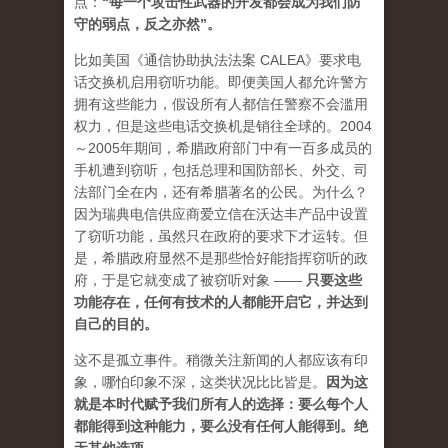
点：
“每一个攻击性武器的开发都会成为我们防
守的弱点，反之亦然”。
比如美国《通信协助执法法案 CALEA》要求电
话交换机启用窃听功能。即便美国人都允许警方
拥有这些能力，假设所有人都信任警察不会滥用
权力，但是这些电话交换机是销往全球的。2004
～2005年期间，希腊政府部门中有一百多成员的
手机遭到窃听，包括总理和国防部长、外交、司
法部门全在内，还有希腊著名的公民。为什么？
因为瑞典电信供应商爱立信在沃达丰产品中设置
了窃听功能，虽然只在政府的要求下才运转。但
是，希腊政府显然不是那些恰好能指挥窃听的政
府，于是它就变成了被窃听对象 ——
只要这些
功能存在，任何有技术的人都能开启它，并达到
自己的目的。
这不是孤立事件。稍微关注新闻的人都应该有印
象，哪怕印象不深，这类状况比比皆是。
因为这
就是本时代赋予我们所有人的选择：要么每个人
都能得到这种能力，要么没有任何人能得到。绝