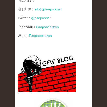
请联系我们：
电子邮件：
info@pao-pao.net
Twitter：
@paopaonet
Facebook：
Paopaonetizen
Weibo:
Paopaonetizen
gfw_blog_small.jpg