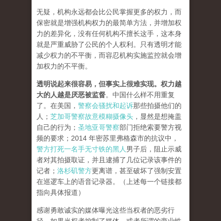
无疑，机构永远都会比公民掌握更多的权力，而
保密就是增强机构权力的最简单方法，并增加权
力的差异化
，没有任何机构不擅长这手，这本身
就是严重威胁了公民的个人权利。只有透明才能
减少权力的不平衡，而容忍机构实施监控就会增
加权力的不平衡。
透明说起来很容易，但事实上很难实现。权力越
大的人越是厌恶被监督
。
中国什么样不用重复
了。在美国，
警察会骚扰和起诉
那些拍摄他们的
人；
芝加哥警察故意模糊摄像头
，显然是想掩盖
自己的行为；
圣地亚哥警察
部门拒绝索要警方视
频的要求；2014 年密苏里弗格森市的抗议中，
警方打死一名手无寸铁的黑人
男子后，阻止示威
者对其拍摄取证，并且逮捕了几位记录该事件的
记者；
洛杉矶警方
更离谱，甚至破坏了强制安置
在巡逻车上的语音记录器。（上述每一个链接都
指向具体报道）
感谢勇敢诚实的媒体曝光这些当权者的恶劣行