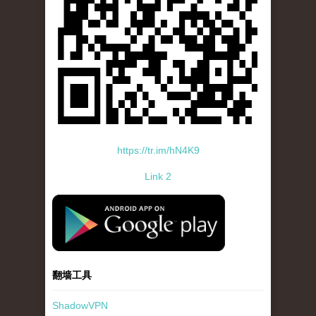
https://tr.im/hN4K9
Link 2
standard-icon-googleplay-app-store.png
翻墙工具
ShadowVPN