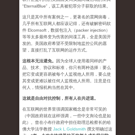
“EternalBlue”，该工具被犯罪分子获取的结果。
这只是其中所有案例之一，更著名的震网病毒，
几乎所有互联网人都应该记得，还有破解密码软
件 Elcomsoft，数据包注入（packer injection）
等等太多最终变为伤害的间谍工具，全是美国开
发的。美国政府希望不受限制地监控公民的愿
望，直接打乱了互联网的运作方式。
这根本无法避免
。
因为全球人使用着同样的产
品、技术、协议和标准，你只有两种选择：要么
把它变成更容易被每个人监视他人所用，要么使
其变成更难以被任何人监视他人所用。注意是
任
何人
，情报机构当然在其中。
这就是自由对抗控制，所有人在共进退。
在互联网的世界里强调国家概念是非常可笑的
（中国政府就在这样强调，一些中文舆论也是如
此）。曾在小布什政府中担任助理总检察长的哈
佛大学法学教授
Jack L.Goldsmith
撰文明确过这