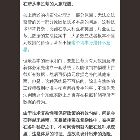
在帮从事拦截的人擦屁股。
如上所述的机密化处理是一部分原因，无法立法
监管的另一部分原因是技术本身的问题。这种技
术非常复杂，比如在澳大利亚和英国，对全面拦
截元数据的立法提案中，大多数立法者根本不懂
元数据的价值，甚至不懂
这个词本身是什么意
思
。
但最基本的应该明白，要想拦截所有元数据意味
着你必须先建立一套系统，以能做到在物理上拦
截所有数据，然后再扔掉元数据之外的其他东
西。但是，这种系统是不可信的。除非有熟练的
工程师得到批准去彻查所有发生的事，不然你无
法判断这个系统实际上是否存在拦截和储存所有
数据的行为。
由于技术复杂性和保密政策的有效勾结，问题会
变得越来越糟。真相被掩盖在复杂性中，被掩盖
在各种秘密之中。不可问责制就内嵌在这种系统
里，这是体系的特征。是故意设计出来的危险。