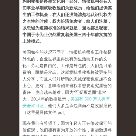
构的秘密是终生文化的一部分。情报机构会在人
们事业早期就吸收他们为新成员，给他们提供谋
生的工作机会，
在人们还没能清楚地认识到权力
之本性的时候，权力扮演施舍者，给人们洗脑，
以忠诚为道德标准的结果就是，遍地都是秘密。
中国于今为止仍然重复着美国三四十年前实施的
上述模式。
美国如今的状况不同了，情报机构很多工作都是
外包的，企业世界里再没有为生活而工作的文
化：劳动是自由的、工作是外包的、人们是可消
费的，跳槽是常态。这就意味着秘密将被更多的
人分享，而且人们对所谓的忠诚保密也更加不会
上心。更有，意味着如果当权者想要追究泄密的
责任，也会越来越难，因为“可疑覆盖面”非常
大，2014年的数据显示，
美国有 500 万人拥有
安全许可证
，他们大多是承包商而不是政府雇员
（这里是具体文件 pdf）
现在我们有希望了，因为年轻人正在修改保守的
价值观，他们拥有更为开放的个性，更加激进寻