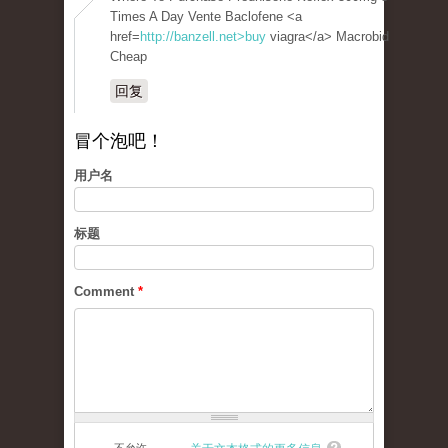
Times A Day Vente Baclofene <a
href=
http://banzell.net>buy
viagra</a> Macrobid
Cheap
回复
冒个泡吧！
用户名
标题
Comment
*