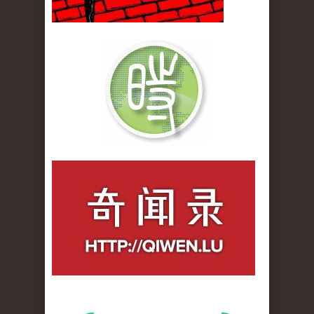
qiwenlu_logo.jpg