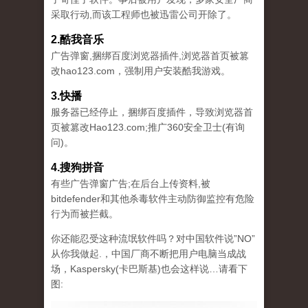
采取行动,而该工程师也被迅雷公司开除了。
2.酷我音乐
广告弹窗,捆绑百度浏览器插件,浏览器首页被篡
改hao123.com，强制用户安装酷我游戏。
3.快播
服务器已经停止，捆绑百度插件，导致浏览器首
页被篡改Hao123.com;推广360安全卫士(有询
问)。
4.搜狗拼音
有些广告弹窗广告;在后台上传资料,被
bitdefender和其他杀毒软件主动防御监控有危险
行为而被拦截。
你还能忍受这种流氓软件吗？对中国软件说”NO”
从你我做起.，中国厂商不断把用户电脑当成战
场，Kaspersky(卡巴斯基)也会这样说…请看下
图: