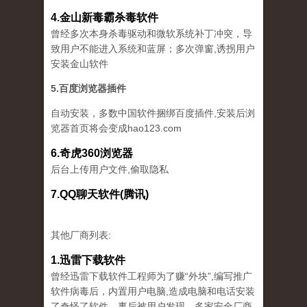
4.金山新毒霸杀毒软件
曾经多次本身杀毒驱动和微软系统补丁冲突，导
致用户不能进入系统和蓝屏；多次弹窗,诱拐用户
安装金山软件
5.百度浏览器插件
自动安装，多数中国软件捆绑百度插件,安装后浏
览器首页将会变成hao123.com
6.奇虎360浏览器
后台上传用户文件,偷取隐私
7.QQ聊天软件(腾讯)
其他厂商列表:
1.迅雷下载软件
曾经迅雷下载软件工程师为了赚“外块”,编写推广
软件病毒后，内置用户电脑,造成电脑和电话安装
了奇怪了软件。事后被用户发现，多家安全厂商