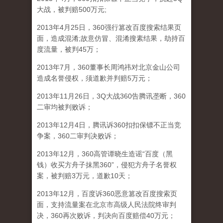
大战，被判赔500万元;
2013年4月25日，360强行篡改百度搜索结果页
面，造成混淆;故意仿冒、混淆搜素结果，劫持百
度流量，被判45万；
2013年7月，360董事长周鸿祎对北京金山公司
造成名誉侵权，须道歉并判赔5万元；
2013年11月26日，3Q大战360告腾讯垄断，360
二审均被判败诉；
2013年12月4日，腾讯诉360扣扣保镖不正当竞
争案，360二审判决败诉；
2013年12月，360高管谭晓生造谣“百度（黑
钱）收买方舟子抹黑360”，侵犯方舟子名誉权
案，被判赔3万元，道歉10天；
2013年12月，百度诉360恶意篡改百度搜索页
面，支持流量案在北京市高级人民法院终审判
决，360再次败诉，判决向百度赔偿40万元；