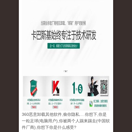
kaspersky.jpg
360恶意卸载其他软件,偷你隐私….你想下,你是
一粒足球(电脑用户),你被两个人踢来踢去(中国软
件厂商),你想下你是什么感受?