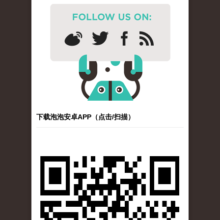
下载泡泡安卓APP（点击/扫描）