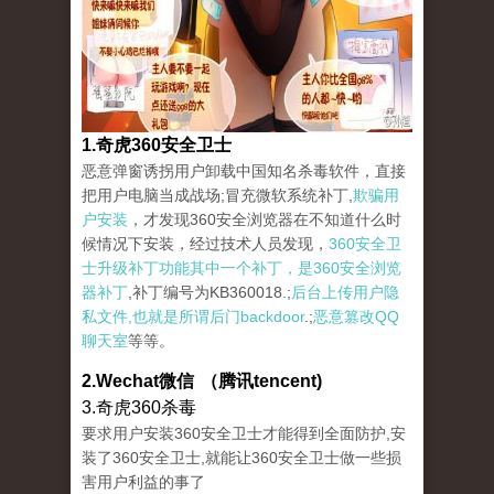
1.奇虎360安全卫士
恶意弹窗诱拐用户卸载中国知名杀毒软件，直接
把用户电脑当成战场;冒充微软系统补丁,
欺骗用
户安装
，才发现360安全浏览器在不知道什么时
候情况下安装，经过技术人员发现，
360安全卫
士升级补丁功能其中一个补丁，是360安全浏览
器补丁
,补丁编号为KB360018.;
后台上传用户隐
私文件,也就是所谓后门backdoor
.;
恶意篡改QQ
聊天室
等等。
2.Wechat微信 （腾讯tencent)
3.奇虎360杀毒
要求用户安装360安全卫士才能得到全面防护,安
装了360安全卫士,就能让360安全卫士做一些损
害用户利益的事了