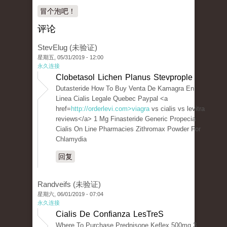
冒个泡吧！
评论
StevElug (未验证)
星期五, 05/31/2019 - 12:00
永久连接
Clobetasol Lichen Planus Stevprople
Dutasteride How To Buy Venta De Kamagra En
Linea Cialis Legale Quebec Paypal <a
href=
http://orderlevi.com>viagra
vs cialis vs levitra
reviews</a> 1 Mg Finasteride Generic Propecia
Cialis On Line Pharmacies Zithromax Powder For
Chlamydia
回复
Randveifs (未验证)
星期六, 06/01/2019 - 07:04
永久连接
Cialis De Confianza LesTreS
Where To Purchase Prednisone Keflex 500mg 3