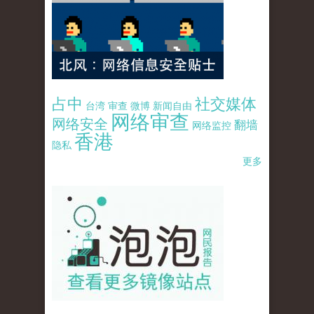
占中
社交媒体
台湾
审查
微博
新闻自由
网络审查
网络安全
翻墙
网络监控
香港
隐私
更多
pao-pao-banner-mirror-site-120814.jpg