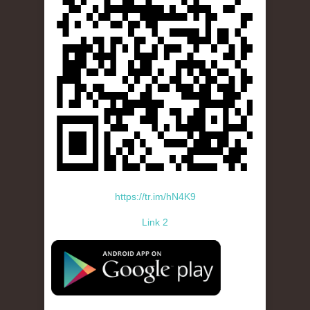
https://tr.im/hN4K9
Link 2
standard-icon-googleplay-app-store.png