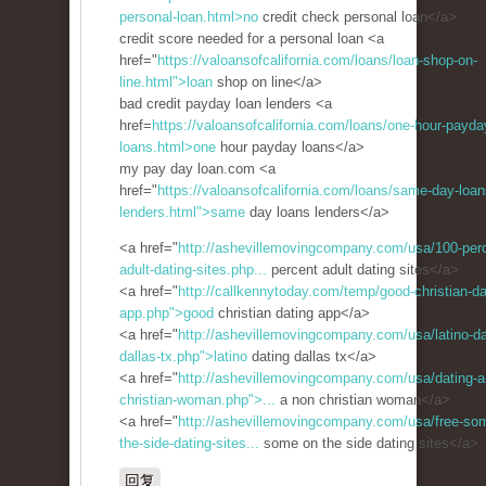
personal-loan.html>no
credit check personal loan</a>
credit score needed for a personal loan <a
href="
https://valoansofcalifornia.com/loans/loan-shop-on-
line.html">loan
shop on line</a>
bad credit payday loan lenders <a
href=
https://valoansofcalifornia.com/loans/one-hour-payda
loans.html>one
hour payday loans</a>
my pay day loan.com <a
href="
https://valoansofcalifornia.com/loans/same-day-loan
lenders.html">same
day loans lenders</a>
<a href="
http://ashevillemovingcompany.com/usa/100-per
adult-dating-sites.php...
percent adult dating sites</a>
<a href="
http://callkennytoday.com/temp/good-christian-da
app.php">good
christian dating app</a>
<a href="
http://ashevillemovingcompany.com/usa/latino-da
dallas-tx.php">latino
dating dallas tx</a>
<a href="
http://ashevillemovingcompany.com/usa/dating-a
christian-woman.php">...
a non christian woman</a>
<a href="
http://ashevillemovingcompany.com/usa/free-so
the-side-dating-sites...
some on the side dating sites</a>
回复