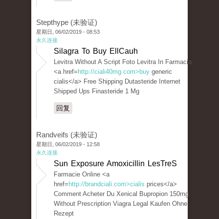
Stepthype (未验证)
星期日, 06/02/2019 - 08:53
永久连接
Silagra To Buy EllCauh
Levitra Without A Script Foto Levitra In Farmacia
<a href=
http://ciali40mg.com>buy
generic
cialis</a> Free Shipping Dutasteride Internet
Shipped Ups Finasteride 1 Mg
回复
Randveifs (未验证)
星期日, 06/02/2019 - 12:58
永久连接
Sun Exposure Amoxicillin LesTreS
Farmacie Online <a
href=
http://brandciali.com>cialis
prices</a>
Comment Acheter Du Xenical Bupropion 150mg
Without Prescription Viagra Legal Kaufen Ohne
Rezept