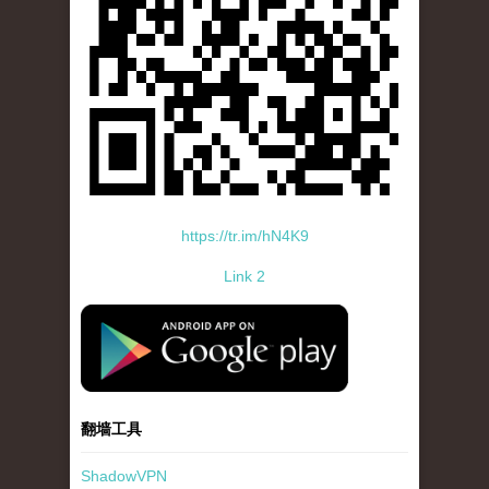
https://tr.im/hN4K9
Link 2
standard-icon-googleplay-app-store.png
翻墙工具
ShadowVPN