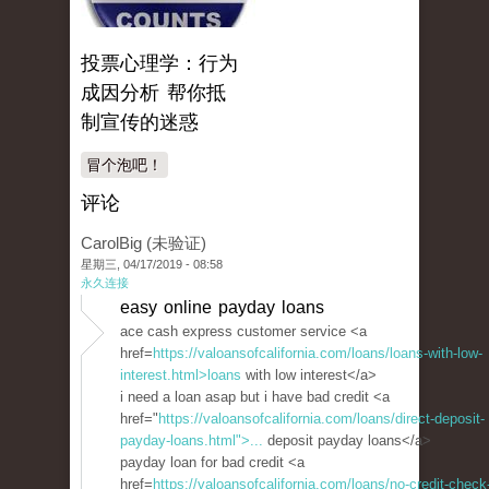
投票心理学：行为
成因分析 帮你抵
制宣传的迷惑
冒个泡吧！
评论
CarolBig (未验证)
星期三, 04/17/2019 - 08:58
永久连接
easy online payday loans
ace cash express customer service <a
href=
https://valoansofcalifornia.com/loans/loans-with-low-
interest.html>loans
with low interest</a>
i need a loan asap but i have bad credit <a
href="
https://valoansofcalifornia.com/loans/direct-deposit-
payday-loans.html">...
deposit payday loans</a>
payday loan for bad credit <a
href=
https://valoansofcalifornia.com/loans/no-credit-check