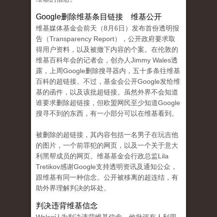
Google删除维基条目链接 维基公开
维基媒体基金会前天（8月6日）发布首份透明报
告（Transparency Report），公开政府要求取
得用户资料，以及被撤下内容的个案。在伦敦的
维基百科年会的记者会，创办人Jimmy Wales透
露，上周Google删除搜寻器内，五十多条往维基
百科的超链接。不过，基金会公开Google发给维
基的函件，以及该批超链接。虽然外界不会知道
谁要求删除超链接，但欧盟网民至少知道Google
搜寻不到的东西，有一小部分可以在维基看到。
被删除的超链接，其内容包括一名男子在玩吉他
的图片，一个前罪犯的网页，以及一个关于意大
利黑帮成员的网页。维基基金会行政总监Lila
Tretikov感谢Google支持透明资讯及通知公众，
跟维基有同一种信念。公开被移离的超连结，有
助外界理解判决的坏处。
判决违背维基信念