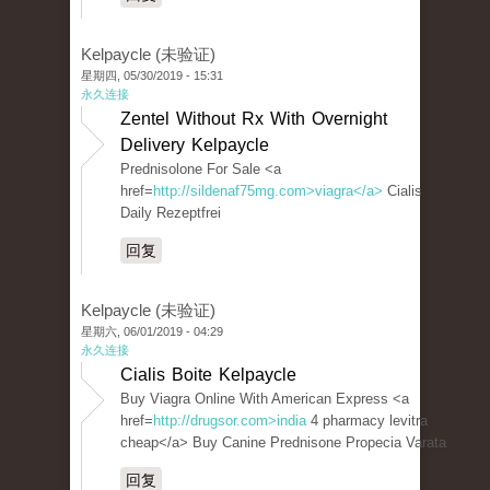
Kelpaycle (未验证)
星期四, 05/30/2019 - 15:31
永久连接
Zentel Without Rx With Overnight
Delivery Kelpaycle
Prednisolone For Sale <a
href=
http://sildenaf75mg.com>viagra</a>
Cialis
Daily Rezeptfrei
回复
Kelpaycle (未验证)
星期六, 06/01/2019 - 04:29
永久连接
Cialis Boite Kelpaycle
Buy Viagra Online With American Express <a
href=
http://drugsor.com>india
4 pharmacy levitra
cheap</a> Buy Canine Prednisone Propecia Varata
回复