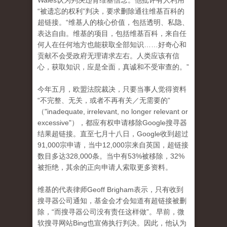
Wales认为判决违背维基信念。他批评有人利用
“被遗忘的权利”判决，要求删除通往维基百科的
超链接。“维基人的核心价值，包括透明、私隐、
表达自由。维基的项目，包括维基百科，来自任
何人在任何地方也能获取全部知识……好奇心和
贡献不会受政府无理请求左右。人类应该有信
心，获取知识，应是全面，真诚和不受审查的。”
今年五月，欧盟法院裁决，只要当事人觉得资料
“不完整、无关，或者不再有关／无需要的”
（"inadequate, irrelevant, no longer relevant or
excessive"），都应有权申请移除Google搜寻器
结果超链接。直至七月十八日，Google收到超过
91,000宗申请，当中12,000宗来自英国，超链接
数目多达328,000条。当中有53%被移除，32%
被拒绝，其余的正向申请人索取更多资料。
维基的代表律师Geoff Brigham表示，只有收到
搜寻器公司通知，基金会才会知道有超链接被删
除，“而搜寻器公司没有责任这样做”。早前，微
软搜寻网站Bing也宣佈执行判决。因此，他认为