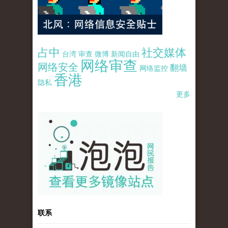
占中
社交媒体
台湾
审查
微博
新闻自由
网络审查
网络安全
翻墙
网络监控
香港
隐私
更多
pao-pao-banner-mirror-site-120814.jpg
联系