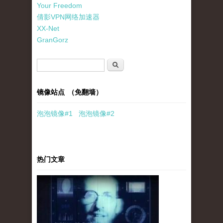
Your Freedom
倩影VPN网络加速器
XX-Net
GranGorz
搜索表单
搜索
镜像站点 （免翻墙）
泡泡
镜像
#1
泡泡
镜像#2
热门文章