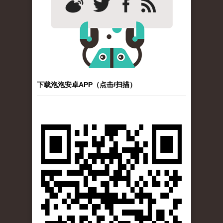
下载泡泡安卓APP（点击/扫描）