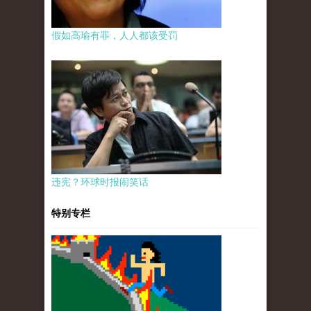
假如高瑜有罪，人人都该受罚
违宪？环球时报闹笑话
特别专栏