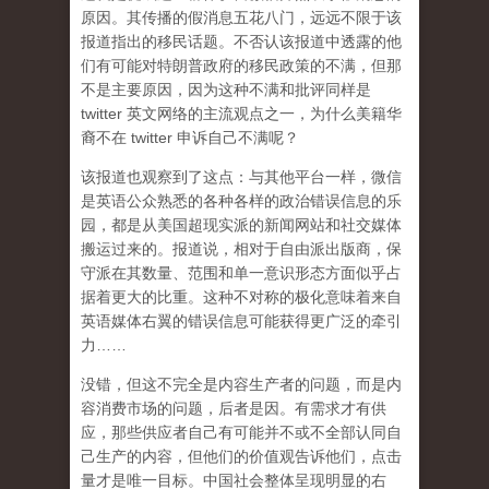
原因。其传播的假消息五花八门，远远不限于该
报道指出的移民话题。不否认该报道中透露的他
们有可能对特朗普政府的移民政策的不满，但那
不是主要原因，因为这种不满和批评同样是
twitter 英文网络的主流观点之一，为什么美籍华
裔不在 twitter 申诉自己不满呢？
该报道也观察到了这点：与其他平台一样，微信
是英语公众熟悉的各种各样的政治错误信息的乐
园，都是从美国超现实派的新闻网站和社交媒体
搬运过来的。报道说，相对于自由派出版商，保
守派在其数量、范围和单一意识形态方面似乎占
据着更大的比重。这种不对称的极化意味着来自
英语媒体右翼的错误信息可能获得更广泛的牵引
力……
没错，但这不完全是内容生产者的问题，而是内
容消费市场的问题，后者是因。有需求才有供
应，那些供应者自己有可能并不或不全部认同自
己生产的内容，但他们的价值观告诉他们，点击
量才是唯一目标。中国社会整体呈现明显的右