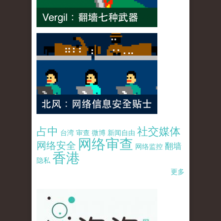
占中
社交媒体
台湾
审查
微博
新闻自由
网络审查
网络安全
翻墙
网络监控
香港
隐私
更多
pao-pao-banner-mirror-site-120814.jpg