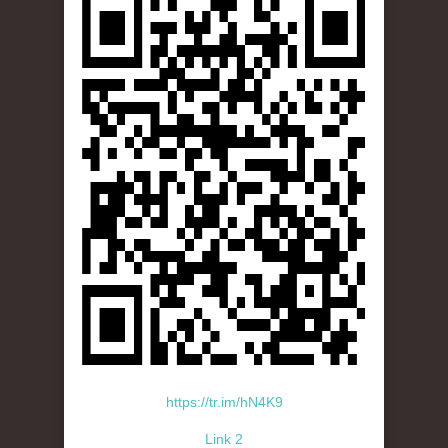
https://tr.im/hN4K9
Link 2