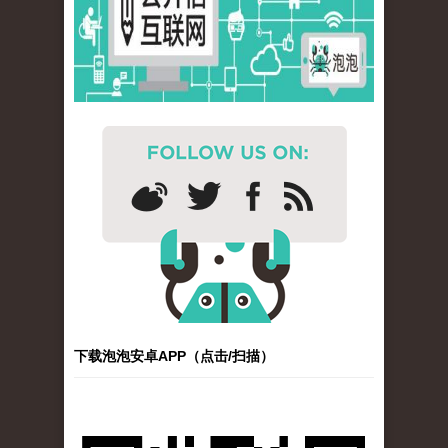
下载泡泡安卓APP（点击/扫描）