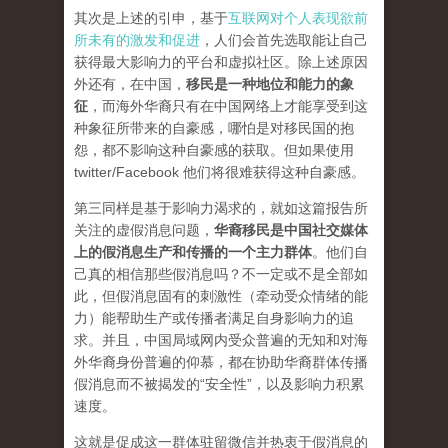
其次是上述的引申，基于
互联网对个人表现欲前
所未有的激发和促进
，人们会首先选取能让自己
获得最大影响力的平台和虚拟社区。除上述原因
外还有，在中国，
移民是一种地位和能力的象
征
，而海外华裔只有在中国网络上才能享受到这
种象征所带来的自豪感，哪怕是对移民国的抱
怨，都不影响这种自豪感的获取。但如果使用
twitter/Facebook 他们将很难获得这种自豪感。
第三同样是基于影响力渴求的，就如这篇报告所
关注的虚假消息问题，
华裔移民是中国社交媒体
上的假消息生产和传播的一个主力群体
。他们自
己真的相信那些假消息吗？不一定或不是全部如
此，但假消息固有的刺激性（牵动受众情绪的能
力）能帮助生产或传播者满足自身影响力的追
求。并且，中国局域网内受众普遍的无知和对海
外华裔身份普遍的仰慕，都在协助华裔群体传播
假消息而不被揭发的“安全性”，以及影响力积累
速度。
这就是促成这一群体驻留微信并热衷于假消息的