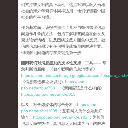
们支持或反对的真正动机。这点对难以融入当地
社会的海外华裔群体同样适用，他们保留着中国
社会的行事习惯。
作为基本面，该报告提供了几种与微信错误信息
问题作斗争的方法，包括了解哪些问题在触发及
聚拢读者情绪，以及围绕这些方面集中反思。微
信的信息问题没有任何明显或简单的解决方案。
但理解到问题的存在关键是第一步。
随附我们对消息鉴别的技术性支持
：工具—— 帮
您判断假新闻：《做个聪明的信息消费者》
https://commondatastorage.googleapis.com/letscorp_archi
《信息筛选和垃圾识别》
https://pao-
pao.net/article/758
；《新闻应该是什么样的》
https://pao-pao.net/article/813
以及，对全球媒体的综合分析：
https://pao-
pao.net/article/1008
；互联网人为什么如此好
骗？：
https://pao-pao.net/article/782
；为何假
消息反而被热传，真消息乏人问津？当下的解决