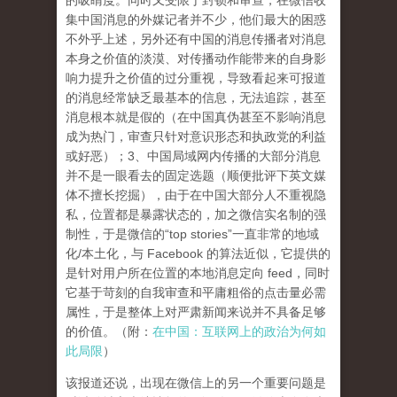
的吸睛度。同时又受限于封锁和审查，在微信收
集中国消息的外媒记者并不少，他们最大的困惑
不外乎上述，另外还有中国的消息传播者对消息
本身之价值的淡漠、对传播动作能带来的自身影
响力提升之价值的过分重视，导致看起来可报道
的消息经常缺乏最基本的信息，无法追踪，甚至
消息根本就是假的（在中国真伪甚至不影响消息
成为热门，审查只针对意识形态和执政党的利益
或好恶）；3、中国局域网内传播的大部分消息
并不是一眼看去的固定选题（顺便批评下英文媒
体不擅长挖掘），由于在中国大部分人不重视隐
私，位置都是暴露状态的，加之微信实名制的强
制性，于是微信的“top stories”一直非常的地域
化/本土化，与 Facebook 的算法近似，它提供的
是针对用户所在位置的本地消息定向 feed，同时
它基于苛刻的自我审查和平庸粗俗的点击量必需
属性，于是整体上对严肃新闻来说并不具备足够
的价值。（附：
在中国：互联网上的政治为何如
此局限
）
该报道还说，出现在微信上的另一个重要问题是