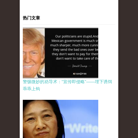
热门文章
警惕微妙的劝导术：“宣传即侵略”——埋下诱饵
乖乖上钩