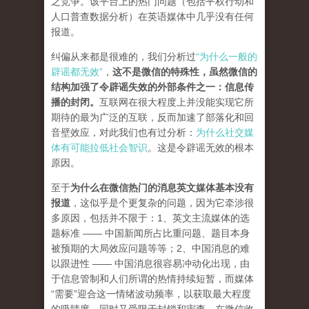
之竞争。该平台上的热门问题（包括平权行动和
人口普查数据分析）在英语媒体中几乎没有任何
报道。
纠偏从来都是很难的，我们分析过
“为什么一般的
辟谣都无效”
，
这不是微信的特殊性，虽然微信的
结构加强了令辟谣失效的外部条件之一：信息传
播的封闭。
互联网在很大程度上并没能实现它所
期待的最为广泛的互联，反而加速了部落化和回
音壁效应，对此我们也有过分析：
为什么社交媒
体有可能拉低社会智识
。这是令辟谣无效的根本
原因。
至于
为什么在微信热门的消息英文媒体基本没有
报道
，这似乎是个更复杂的问题，因为它牵涉很
多原因，包括并不限于：1、英文主流媒体的选
题标准 —— 中国新闻所占比重问题、题目本身
被预期的大局效应问题等等；2、中国消息的难
以跟进性 —— 中国消息很容易冲动化出现，由
于信息管制和人们所谓的热情持续短暂，而媒体
“需要”迎合这一情绪波动频率，以获取最大程度