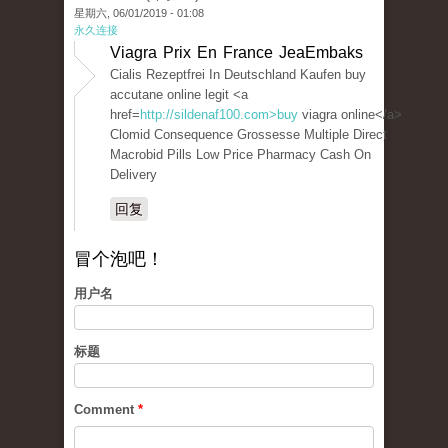
星期六, 06/01/2019 - 01:08
永久连接
Viagra Prix En France JeaEmbaks
Cialis Rezeptfrei In Deutschland Kaufen buy
accutane online legit <a
href=
http://sildenaf100.com>buy
viagra online</a>
Clomid Consequence Grossesse Multiple Direct
Macrobid Pills Low Price Pharmacy Cash On
Delivery
回复
冒个泡吧！
用户名
标题
Comment
*