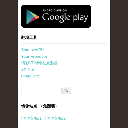
standard-icon-googleplay-app-store.png
翻墙工具
ShadowVPN
Your Freedom
倩影VPN网络加速器
XX-Net
GranGorz
搜索表单
搜索
镜像站点 （免翻墙）
泡泡
镜像
#1
泡泡
镜像#2