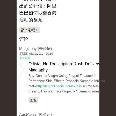
出的公开信：阿里
巴巴如何抄袭香港
启动的创意
冒个泡吧！
评论
Matglaphy (未验证)
星期四, 05/30/2019 - 20:50
永久连接
Orlistat No Prescription Rush Delivery
Matglaphy
Buy Generic Viagra Using Paypal Finasteride
Permanent Side Effects Propecia Kamagra Info <a
href=
http://buyonlinecial.com>cialis
40 mg</a>
Cialis E Psicofarmaci Propecia Spermiogramma
回复
AustAbids (未验证)