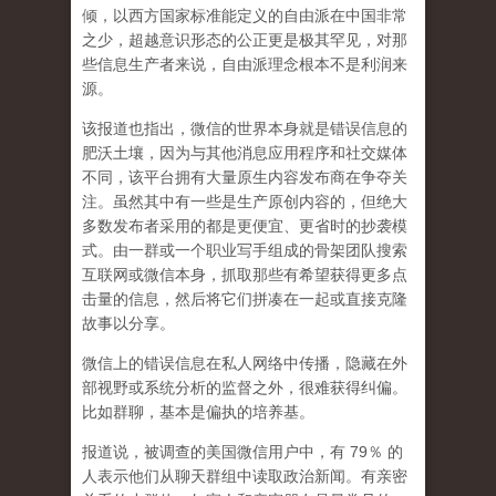
倾，以西方国家标准能定义的自由派在中国非常
之少，超越意识形态的公正更是极其罕见，对那
些信息生产者来说，自由派理念根本不是利润来
源。
该报道也指出，微信的世界本身就是错误信息的
肥沃土壤，因为与其他消息应用程序和社交媒体
不同，该平台拥有大量原生内容发布商在争夺关
注。虽然其中有一些是生产原创内容的，但绝大
多数发布者采用的都是更便宜、更省时的抄袭模
式。由一群或一个职业写手组成的骨架团队搜索
互联网或微信本身，抓取那些有希望获得更多点
击量的信息，然后将它们拼凑在一起或直接克隆
故事以分享。
微信上的错误信息在私人网络中传播，隐藏在外
部视野或系统分析的监督之外，很难获得纠偏。
比如群聊，基本是偏执的培养基。
报道说，被调查的美国微信用户中，有 79％ 的
人表示他们从聊天群组中读取政治新闻。有亲密