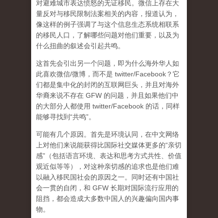
对避难城市表达愤怒的无证移民。微信上存在大
量反对与移民限制法案相关的内容，报道认为，
像这样的例子强调了与这个信息生态系统相联系
的移民人口，了解哪些问题对他们重要，以及为
什么扭曲的叙述会引起共鸣。
这首先会引出另一个问题，即为什么海外华人如
此喜欢微信/微博，而不是 twitter/Facebook？它
们都是集中化的封闭的互联网巨头，并且对海外
华裔来说不存在 GFW 的问题，并且如果他们中
的大部分人都使用 twitter/Facebook 的话，同样
能够寻找到“共鸣”。
可能有几个原因。首先是
环境认同
，在中文网络
上对他们来说能获得比国际社交媒体更多的“亲切
感”（包括语言环境、表达和思考方式共性、价值
观近似等等），对这种亲切感的追求也是他们难
以融入移民国社会的原因之一。同时还有中国社
会一贯的自闭，和 GFW 长期对国际流行应用的
阻挡，都会造成大多数中国人的兴趣偏向国内事
物。