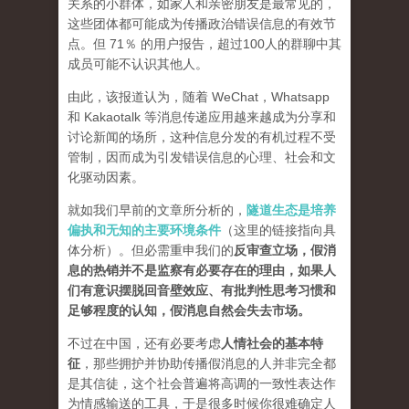
关系的小群体，如家人和亲密朋友是最常见的，
这些团体都可能成为传播政治错误信息的有效节
点。但 71％ 的用户报告，超过100人的群聊中其
成员可能不认识其他人。
由此，该报道认为，随着 WeChat，Whatsapp
和 Kakaotalk 等消息传递应用越来越成为分享和
讨论新闻的场所，这种信息分发的有机过程不受
管制，因而成为引发错误信息的心理、社会和文
化驱动因素。
就如我们早前的文章所分析的，
隧道生态是培养
偏执和无知的主要环境条件
（这里的链接指向具
体分析）。但必需重申我们的
反审查立场，假消
息的热销并不是监察有必要存在的理由，如果人
们有意识摆脱回音壁效应、有批判性思考习惯和
足够程度的认知，假消息自然会失去市场。
不过在中国，还有必要考虑
人情社会的基本特
征
，那些拥护并协助传播假消息的人并非完全都
是其信徒，这个社会普遍将高调的一致性表达作
为情感输送的工具，于是很多时候你很难确定人