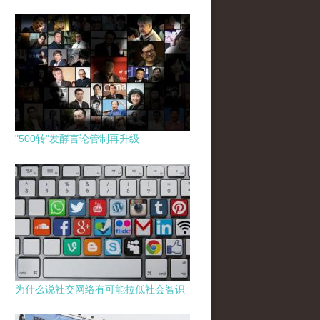
"500转"发酵言论管制再升级
为什么说社交网络有可能拉低社会智识