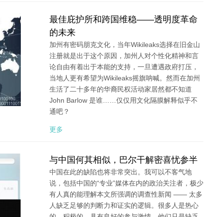
最佳庇护所和跨国维稳——透明度革命
的未来
加州有密码朋克文化，当年Wikileaks选择在旧金山
注册就是出于这个原因，加州人对个性化精神和言
论自由有着出于本能的支持，一旦遭遇政府打压，
当地人更有希望为Wikileaks摇旗呐喊。然而在加州
生活了二十多年的华裔民权活动家居然都不知道
John Barlow 是谁……仅仅用文化隔膜解释似乎不
通吧？
更多
与中国何其相似，巴尔干解密喜忧参半
中国在此的缺陷也将非常突出。我可以不客气地
说，包括中国的“专业”媒体在内的政治关注者，极少
有人真的能理解本文所强调的调查性新闻 —— 太多
人缺乏足够的判断力和证实的逻辑。很多人是热心
的，积极的，具有良好的参与激情，他们只是缺乏