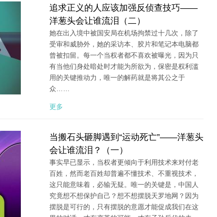
追求正义的人应该加强反侦查技巧——
洋葱头会让谁流泪（二）
她在出入境中被国安局在机场拘禁过十几次，除了
受审和威胁外，她的采访本、胶片和笔记本电脑都
曾被扣留。每一个当权者都不喜欢被曝光，因为只
有当他们身处暗处时才能为所欲为，保密是权利滥
用的关键推动力，唯一的解药就是将其公之于
众……
更多
当搬石头砸脚遇到“运动死亡”——洋葱头
会让谁流泪？（一）
事实早已显示，当权者更倾向于利用技术来对付老
百姓，然而老百姓却普遍不懂技术、不重视技术，
这只能意味着，必输无疑。唯一的关键是，中国人
究竟想不想保护自己？想不想摆脱天罗地网？因为
摆脱是可行的，只有摆脱的意愿才能促成我们在这