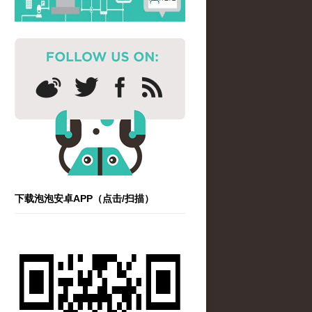
下载泡泡安卓APP（点击/扫描）