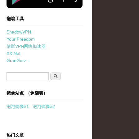
翻墙工具
ShadowVPN
Your Freedom
倩影VPN网络加速器
XX-Net
GranGorz
搜索表单
搜索
镜像站点 （免翻墙）
泡泡
镜像
#1
泡泡
镜像#2
热门文章