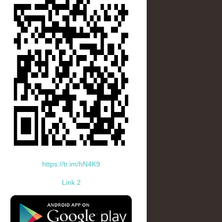
https://tr.im/hN4K9
Link 2
standard-icon-googleplay-app-store.png