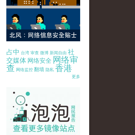
占中
社
台湾
审查
微博
新闻自由
网络审
交媒体
网络安全
查
香港
翻墙
网络监控
隐私
更多
pao-pao-banner-mirror-site-120814.jpg