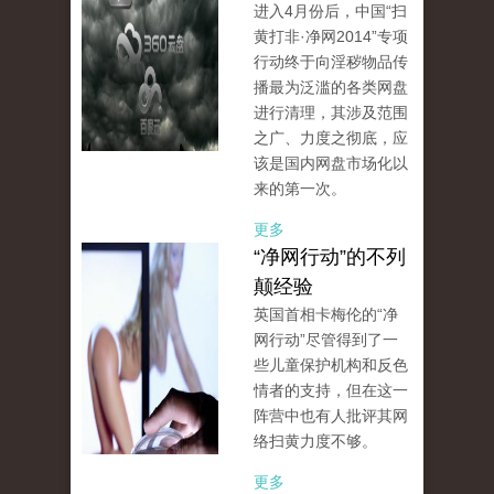
进入4月份后，中国“扫
黄打非·净网2014”专项
行动终于向淫秽物品传
播最为泛滥的各类网盘
进行清理，其涉及范围
之广、力度之彻底，应
该是国内网盘市场化以
来的第一次。
更多
“净网行动”的不列
颠经验
英国首相卡梅伦的“净
网行动”尽管得到了一
些儿童保护机构和反色
情者的支持，但在这一
阵营中也有人批评其网
络扫黄力度不够。
更多