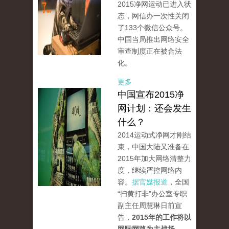
2015净网运动已进入状
态，网信办一次性关闭
了133个微信公众号。
中国当局推出网络安全
审查制度正在被合法
化。
更多
中国宣布2015净
网计划：还会发生
什么？
2014运动式净网才刚结
束，中国大陆又准备在
2015年加大网络清整力
度，继续严控网络内
容。
据官媒报道
，全国
“扫黄打非”办公室专职
副主任周慧琳日前宣
告，
2015年的工作将以