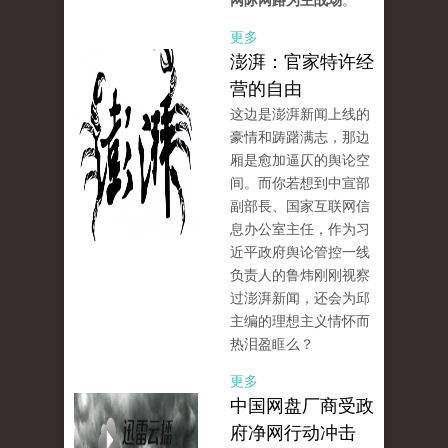
网际网路为主战场
。
更多
澎湃：官家特许经
营的自由
这边是澎湃新闻上线的
豪情和踌躇满志，那边
厢是愈加逼仄的舆论空
间。而你若想到中宣部
副部長、国家互联网信
息办公室主任，作为习
近平政府舆论管控一线
负责人的鲁炜刚刚视察
过澎湃新闻，还会为邱
主编的理想主义情怀而
热泪盈眶么？
更多
中国网盘厂商受政
府净网行动冲击