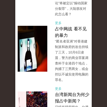
论"将被定以"煽动国家
分裂罪"，大陆朋友对
此怎么看？
更多
占中网战 看不见
的暴力
“匿名者亚洲”对香港建
制派和政府的攻击持续
了三天，10月6日凌
晨，警方的商业罪案调
查科于全港四个地点，
拘捕了三男两女，或会
控以不诚实使用电脑的
罪名。
更多
台湾新闻台为何少
报占中新闻？