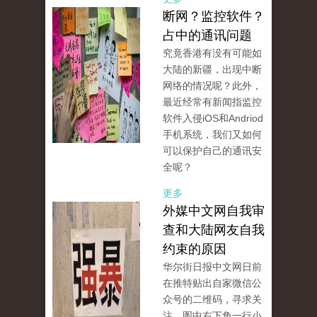
断网？监控软件？
占中的通讯问题
究竟香港有没有可能如
大陆的新疆，出现中断
网络的情况呢？此外，
最近经常有新闻指监控
软件入侵iOS和Andriod
手机系统，我们又如何
可以保护自己的通讯安
全呢？
更多
外媒中文网自我审
查和大陆网友自我
约束的原因
华尔街日报中文网日前
在推特贴出自家微信公
众号的二维码，寻求关
注，图中右下角一行小