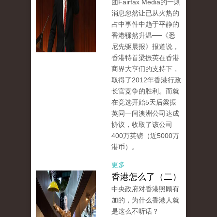
团Fairfax Media的一则
消息忽然让已从火热的
占中事件中趋于平静的
香港骤然升温──《悉
尼先驱晨报》报道说，
香港特首梁振英在香港
商界大亨们的支持下，
取得了2012年香港行政
长官竞争的胜利。而就
在竞选开始5天后梁振
英同一间澳洲公司达成
协议，收取了该公司
400万英镑（近5000万
港币）。
更多
香港怎么了（二）
中央政府对香港照顾有
加的，为什么香港人就
是这么不听话？