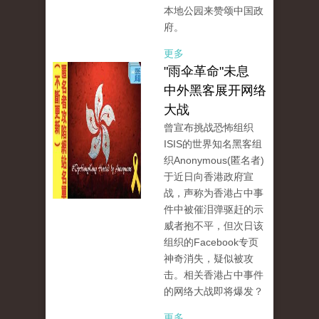
本地公园来赞颂中国政
府。
更多
"雨伞革命"未息
中外黑客展开网络
大战
曾宣布挑战恐怖组织
ISIS的世界知名黑客组
织Anonymous(匿名者)
于近日向香港政府宣
战，声称为香港占中事
件中被催泪弹驱赶的示
威者抱不平，但次日该
组织的Facebook专页
神奇消失，疑似被攻
击。相关香港占中事件
的网络大战即将爆发？
更多