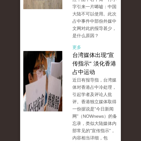
字​​引来一片唏嘘：中国
大陆不可以使用。此次
占中事件中部份外媒中
文网对此的报导甚少，
是什么原因？
更多
台湾媒体出现"宣
传指示" 淡化香港
占中运动
近日有报导指，台湾媒
体对香港占中冷处理，
引起学者及评论人批
评。香港独立媒体取得
一份据说是"今日新闻
网"（NOWnews）的备
忘录，类似大陆媒体内
部常见的"宣传指示"，
内容相当详细，包