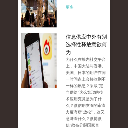
更多
信息供应中外有别
选择性释放意欲何
为
为什么在墙内社交平台
上，中国大陆与香港、
美国、日本的用户在同
一时间点上会接收到不
一样的讯息？采取"定
向供给"这么繁琐的技
术应用究竟是为了什
么？微信朋友圈的审查
力度有所"放松"，这又
意味着什么？微博微
信"散布分裂国家言