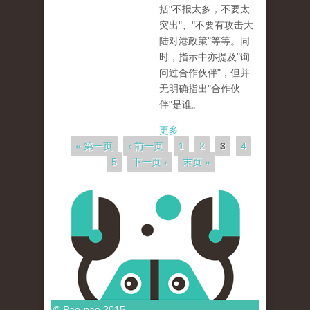
括"不报太多，不要太
突出"、"不要有攻击大
陆对港政策"等等。同
时，指示中亦提及"询
问过合作伙伴"，但并
无明确指出"合作伙
伴"是谁。
更多
页面
« 第一页
‹ 前一页
1
2
3
4
5
下一页 ›
末页 »
© Pao-pao 2015