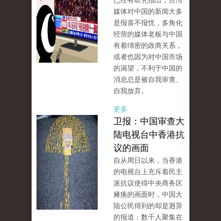
已经有研究指出，台湾
媒体对中国的新闻大多
是报喜不报忧，多角化
经营的媒体老板与中国
有着绵密的政商关系，
或者也因为对中国市场
的渴望，不利于中国的
消息总是被自我审查、
自我放弃。
更多
卫报：中国审查大
陆电视台中香港抗
议的画面
自从周日以来，当香港
的电视台上充斥着民主
派抗议使得中央商务区
瘫痪的画面时，中国大
陆公民得到的却是迥异
的报道：数千人聚集在