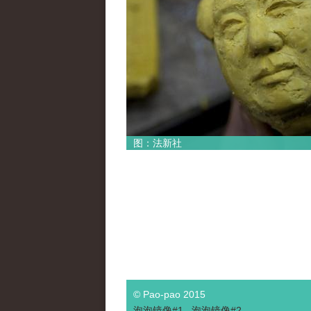
图：法新社
© Pao-pao 2015
泡泡
镜像
#1
泡泡
镜像#2