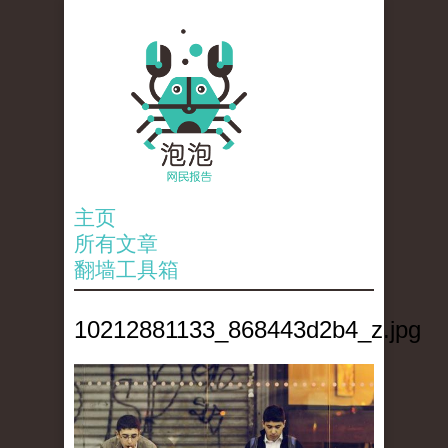
主页
所有文章
翻墙工具箱
10212881133_868443d2b4_z.jpg